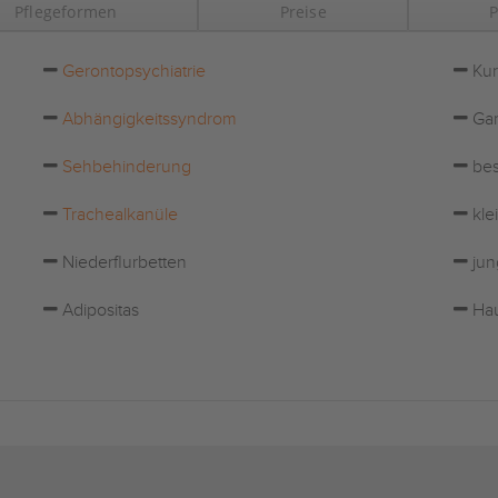
Pflegeformen
Preise
P
Gerontopsychiatrie
Kur
Abhängigkeitssyndrom
Gar
Sehbehinderung
bes
Trachealkanüle
kle
Niederflurbetten
jun
Adipositas
Hau