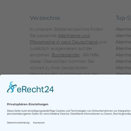
Verzeichnis
Top-S
In unserem Städteverzeichnis finden
Altenh
Sie passende
Altenheime und
Altenhe
Pflegeheime in ganz Deutschland
und
Altenh
zusätzlich ausgewiesen auf die
Altenh
einzelnen
Bundesländer
. Mit Hilfe
Altenh
dieser Übersichten kommen Sie
Altenh
schnell zu Ihrer persönlichen
Altenhe
Heimauswahl und können mit den
Altenh
Detailinformationen über die
Altenh
einzelnen Häuser Leistungsvergleiche
Altenhe
vornehmen.
Ein Service der
ProAgeMedia GmbH & Co. KG
|
Datenschutz
|
Nutz