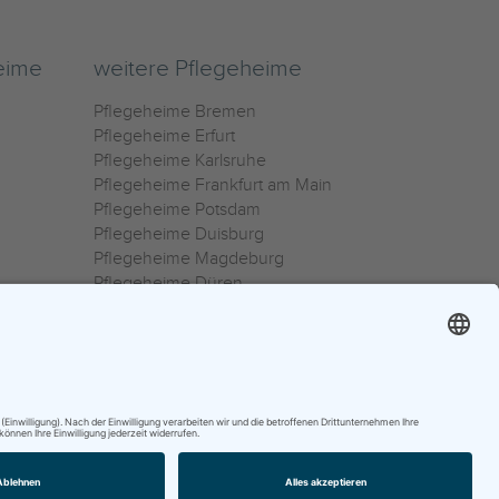
eime
weitere Pflegeheime
Pflegeheime Bremen
Pflegeheime Erfurt
Pflegeheime Karlsruhe
Pflegeheime Frankfurt am Main
Pflegeheime Potsdam
Pflegeheime Duisburg
Pflegeheime Magdeburg
Pflegeheime Düren
Pflegeheime Ulm
Pflegeheime Osnabrück
0800 800 666 0