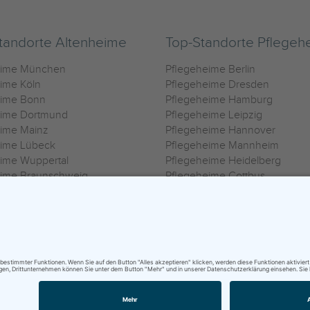
tandorte Altenheime
Top-Standorte Pflegeh
eime München
Pflegeheime Berlin
ime Köln
Pflegeheime Dresden
eime Bonn
Pflegeheime Hamburg
eime Dortmund
Pflegeheime Leipzig
eime Mainz
Pflegeheime Hannover
eime Lübeck
Pflegeheime Mannheim
ime Wuppertal
Pflegeheime Heidelberg
eime Braunschweig
Pflegeheime Cottbus
eime Oldenburg
Pflegeheime Göttingen
ime Heilbronn
Pflegeheime Kassel
ungsbedingungen
|
Impressum