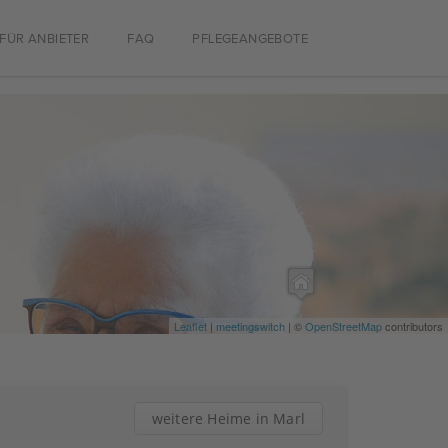
FÜR ANBIETER
FAQ
PFLEGEANGEBOTE
Leaflet
|
meetingswitch
| ©
OpenStreetMap
contributors
weitere Heime in Marl