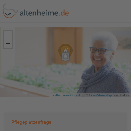
?>
+
−
Leaflet
|
meetingswitch
| ©
OpenStreetMap
contributors
Pflegeplatzanfrage