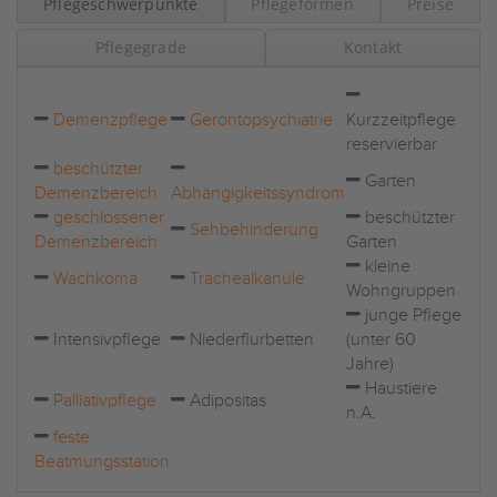
Pflegeschwerpunkte
Pflegeformen
Preise
Pflegegrade
Kontakt
Demenzpflege
Gerontopsychiatrie
Kurzzeitpflege
reservierbar
beschützter
Garten
Demenzbereich
Abhängigkeitssyndrom
geschlossener
beschützter
Sehbehinderung
Demenzbereich
Garten
kleine
Wachkoma
Trachealkanüle
Wohngruppen
junge Pflege
Intensivpflege
Niederflurbetten
(unter 60
Jahre)
Haustiere
Palliativpflege
Adipositas
n.A.
feste
Beatmungsstation