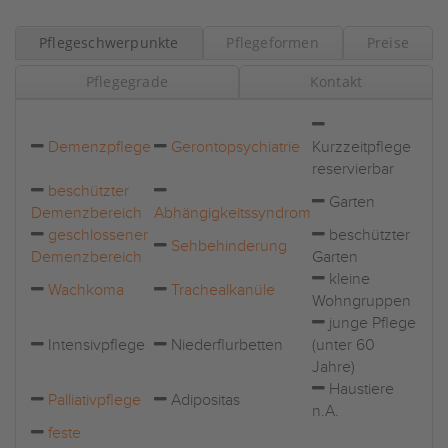
Pflegeschwerpunkte
Pflegeformen
Preise
Pflegegrade
Kontakt
Demenzpflege
Gerontopsychiatrie
Kurzzeitpflege
reservierbar
beschützter
Garten
Demenzbereich
Abhängigkeitssyndrom
geschlossener
beschützter
Sehbehinderung
Demenzbereich
Garten
kleine
Wachkoma
Trachealkanüle
Wohngruppen
junge Pflege
Intensivpflege
Niederflurbetten
(unter 60
Jahre)
Haustiere
Palliativpflege
Adipositas
n.A.
feste