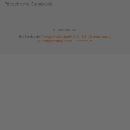
Pflegeheime Osnabrück
0800 800 666 0
Ein Service der
ProAgeMedia GmbH & Co. KG
|
Datenschutz
|
Nutzungsbedingungen
|
Impressum