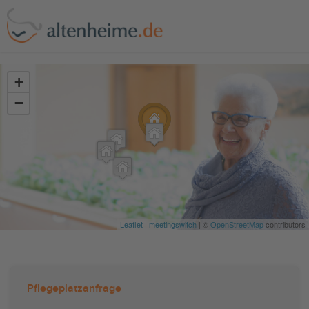
?>
+
−
Leaflet
|
meetingswitch
| ©
OpenStreetMap
contributors
Pflegeplatzanfrage