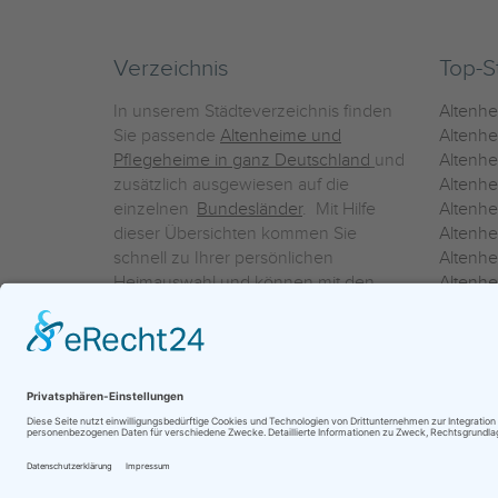
Verzeichnis
Top-S
In unserem Städteverzeichnis finden
Altenh
Sie passende
Altenheime und
Altenhe
Pflegeheime in ganz Deutschland
und
Altenh
zusätzlich ausgewiesen auf die
Altenh
einzelnen
Bundesländer
. Mit Hilfe
Altenh
dieser Übersichten kommen Sie
Altenh
schnell zu Ihrer persönlichen
Altenhe
Heimauswahl und können mit den
Altenh
Detailinformationen über die
Altenh
einzelnen Häuser Leistungsvergleiche
Altenhe
vornehmen.
Ein Service der
ProAgeMedia GmbH & Co. KG
|
Datenschutz
|
Nutz