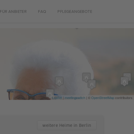
FÜR ANBIETER
FAQ
PFLEGEANGEBOTE
Leaflet
|
meetingswitch
| ©
OpenStreetMap
contributors
weitere Heime in Berlin