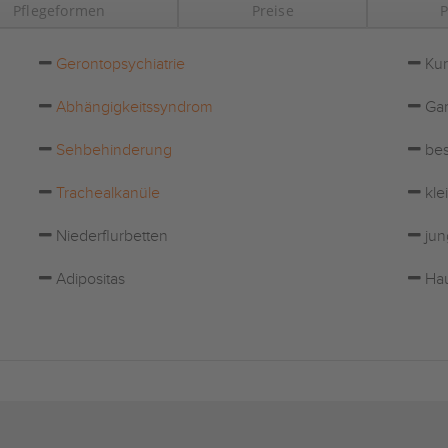
Pflegeformen
Preise
P
Gerontopsychiatrie
Kur
Abhängigkeitssyndrom
Gar
Sehbehinderung
bes
Trachealkanüle
kle
Niederflurbetten
jun
Adipositas
Hau