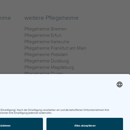
eime
weitere Pflegeheime
Pflegeheime Bremen
Pflegeheime Erfurt
Pflegeheime Karlsruhe
Pflegeheime Frankfurt am Main
Pflegeheime Potsdam
Pflegeheime Duisburg
Pflegeheime Magdeburg
Pflegeheime Düren
Pflegeheime Ulm
Pflegeheime Osnabrück
0800 800 666 0