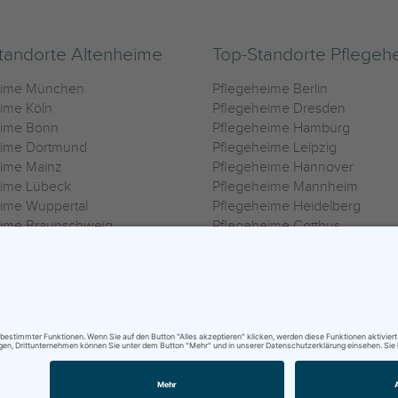
tandorte Altenheime
Top-Standorte Pflegeh
eime München
Pflegeheime Berlin
ime Köln
Pflegeheime Dresden
eime Bonn
Pflegeheime Hamburg
eime Dortmund
Pflegeheime Leipzig
eime Mainz
Pflegeheime Hannover
eime Lübeck
Pflegeheime Mannheim
ime Wuppertal
Pflegeheime Heidelberg
eime Braunschweig
Pflegeheime Cottbus
eime Oldenburg
Pflegeheime Göttingen
ime Heilbronn
Pflegeheime Kassel
ungsbedingungen
|
Impressum