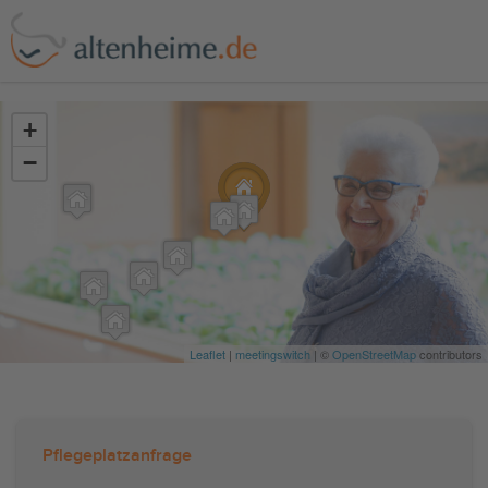
?>
+
−
Leaflet
|
meetingswitch
| ©
OpenStreetMap
contributors
Pflegeplatzanfrage