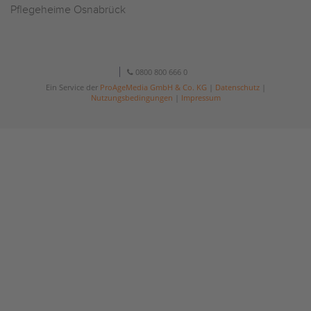
Pflegeheime Osnabrück
0800 800 666 0
Ein Service der
ProAgeMedia GmbH & Co. KG
|
Datenschutz
|
Nutzungsbedingungen
|
Impressum