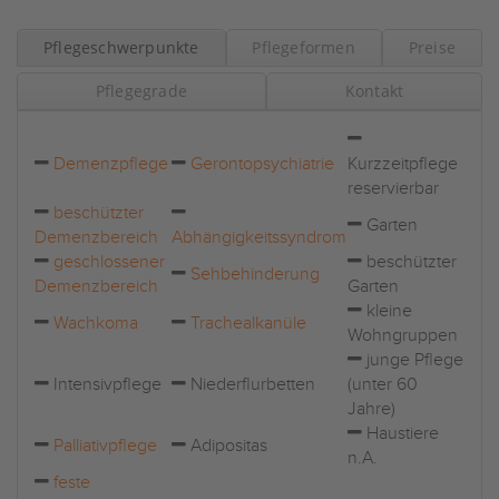
Pflegeschwerpunkte
Pflegeformen
Preise
Pflegegrade
Kontakt
Demenzpflege
Gerontopsychiatrie
Kurzzeitpflege
reservierbar
beschützter
Garten
Demenzbereich
Abhängigkeitssyndrom
geschlossener
beschützter
Sehbehinderung
Demenzbereich
Garten
kleine
Wachkoma
Trachealkanüle
Wohngruppen
junge Pflege
Intensivpflege
Niederflurbetten
(unter 60
Jahre)
Haustiere
Palliativpflege
Adipositas
n.A.
feste