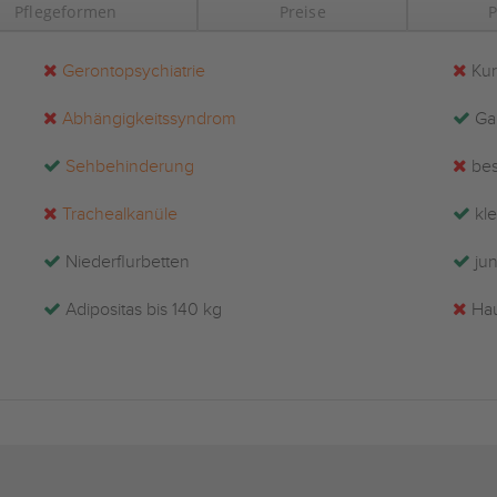
Pflegeformen
Preise
P
Gerontopsychiatrie
Kur
Abhängigkeitssyndrom
Ga
Sehbehinderung
bes
Trachealkanüle
kl
Niederflurbetten
jun
Adipositas bis 140 kg
Hau