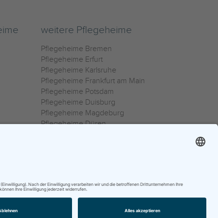
eime
weitere Pflegeheime
Pflegeheime Bremen
Pflegeheime Erfurt
Pflegeheime Karlsruhe
Pflegeheime Frankfurt am Main
Pflegeheime Potsdam
Pflegeheime Duisburg
Pflegeheime Magdeburg
Pflegeheime Düren
Pflegeheime Ulm
Pflegeheime Osnabrück
0800 800 666 0