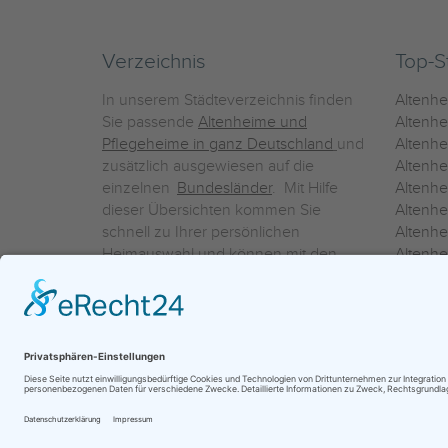
Verzeichnis
Top-S
In unserem Städteverzeichnis finden
Altenh
Sie passende
Altenheime und
Altenhe
Pflegeheime in ganz Deutschland
und
Altenh
zusätzlich ausgewiesen auf die
Altenh
einzelnen
Bundesländer
. Mit Hilfe
Altenh
dieser Übersichten kommen Sie
Altenh
schnell zu Ihrer persönlichen
Altenhe
Heimauswahl und können mit den
Altenh
Detailinformationen über die
Altenh
einzelnen Häuser Leistungsvergleiche
Altenhe
vornehmen.
Ein Service der
ProAgeMedia GmbH & Co. KG
|
Datenschutz
|
Nutz