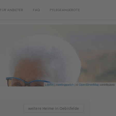
FÜR ANBIETER
FAQ
PFLEGEANGEBOTE
Leaflet
|
meetingswitch
| ©
OpenStreetMap
contributors
weitere Heime in Oebisfelde