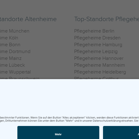
tandorte Altenheime
Top-Standorte Pflegeh
eime München
Pflegeheime Berlin
ime Köln
Pflegeheime Dresden
eime Bonn
Pflegeheime Hamburg
eime Dortmund
Pflegeheime Leipzig
eime Mainz
Pflegeheime Hannover
eime Lübeck
Pflegeheime Mannheim
ime Wuppertal
Pflegeheime Heidelberg
eime Braunschweig
Pflegeheime Cottbus
eime Oldenburg
Pflegeheime Göttingen
ime Heilbronn
Pflegeheime Kassel
ungsbedingungen
|
Impressum