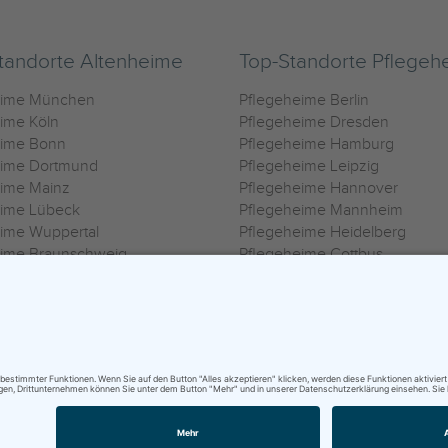
tandorte Altenheime
Top-Standorte Pflegeh
eime München
Pflegeheime Berlin
ime Köln
Pflegeheime Dresden
eime Bonn
Pflegeheime Hamburg
eime Dortmund
Pflegeheime Leipzig
eime Mainz
Pflegeheime Hannover
eime Lübeck
Pflegeheime Mannheim
ime Wuppertal
Pflegeheime Heidelberg
eime Braunschweig
Pflegeheime Cottbus
eime Oldenburg
Pflegeheime Göttingen
ime Heilbronn
Pflegeheime Kassel
ungsbedingungen
|
Impressum