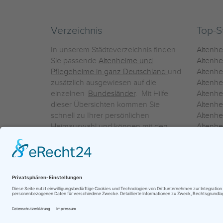
Verzeichnis
Top-S
In unserem Städteverzeichnis finden
Altenh
Sie passende
Altenheime und
Altenhe
Pflegeheime in ganz Deutschland
und
Altenh
zusätzlich ausgewiesen auf die
Altenh
einzelnen
Bundesländer
. Mit Hilfe
Altenh
dieser Übersichten kommen Sie
Altenh
schnell zu Ihrer persönlichen
Altenhe
Heimauswahl und können mit den
Altenh
Detailinformationen über die
Altenh
einzelnen Häuser Leistungsvergleiche
Altenhe
vornehmen.
Ein Service der
ProAgeMedia GmbH & Co. KG
|
Datenschutz
|
Nutz