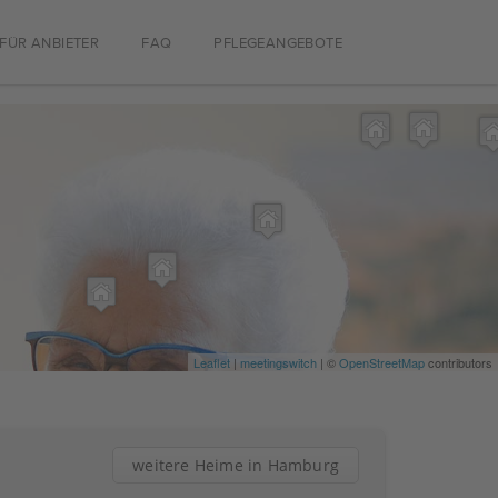
FÜR ANBIETER
FAQ
PFLEGEANGEBOTE
Leaflet
|
meetingswitch
| ©
OpenStreetMap
contributors
weitere Heime in Hamburg