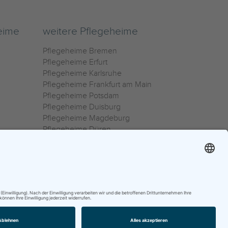
eime
weitere Pflegeheime
Pflegeheime Bremen
Pflegeheime Erfurt
Pflegeheime Karlsruhe
Pflegeheime Frankfurt am Main
Pflegeheime Potsdam
Pflegeheime Duisburg
Pflegeheime Magdeburg
Pflegeheime Düren
Pflegeheime Ulm
Pflegeheime Osnabrück
0800 800 666 0