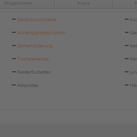
Pflegeformen
Preise
P
Gerontopsychiatrie
Kur
Abhängigkeitssyndrom
Gar
Sehbehinderung
bes
Trachealkanüle
kle
Niederflurbetten
jun
Adipositas
Hau