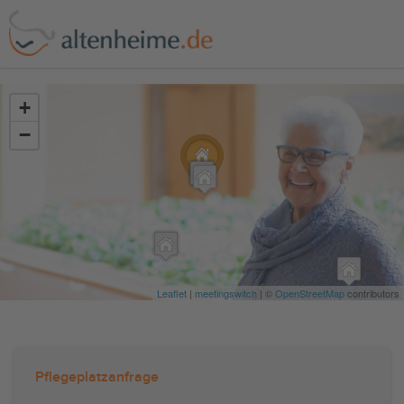
?>
+
−
Leaflet
|
meetingswitch
| ©
OpenStreetMap
contributors
Pflegeplatzanfrage