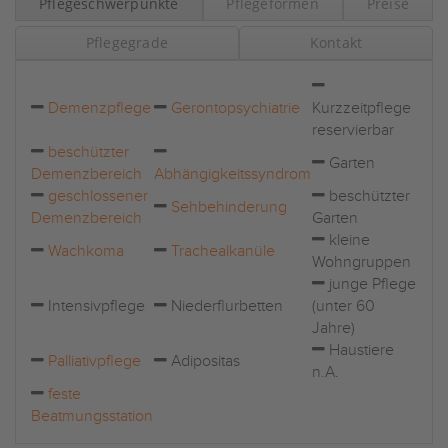
Pflegeschwerpunkte
Pflegeformen
Preise
Pflegegrade
Kontakt
Demenzpflege
Gerontopsychiatrie
Kurzzeitpflege
reservierbar
beschützter
Garten
Demenzbereich
Abhängigkeitssyndrom
geschlossener
beschützter
Sehbehinderung
Demenzbereich
Garten
kleine
Wachkoma
Trachealkanüle
Wohngruppen
junge Pflege
Intensivpflege
Niederflurbetten
(unter 60
Jahre)
Haustiere
Palliativpflege
Adipositas
n.A.
feste
Beatmungsstation