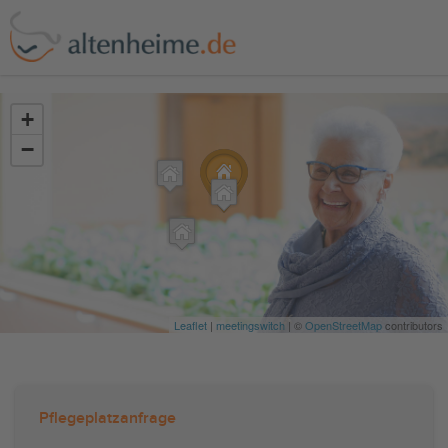
?>
+
−
Leaflet
|
meetingswitch
| ©
OpenStreetMap
contributors
Pflegeplatzanfrage