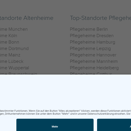
tandorte Altenheime
Top-Standorte Pflegeh
eime München
Pflegeheime Berlin
ime Köln
Pflegeheime Dresden
eime Bonn
Pflegeheime Hamburg
eime Dortmund
Pflegeheime Leipzig
eime Mainz
Pflegeheime Hannover
eime Lübeck
Pflegeheime Mannheim
ime Wuppertal
Pflegeheime Heidelberg
eime Braunschweig
Pflegeheime Cottbus
eime Oldenburg
Pflegeheime Göttingen
ime Heilbronn
Pflegeheime Kassel
ungsbedingungen
|
Impressum