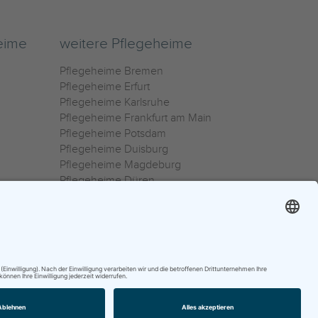
eime
weitere Pflegeheime
Pflegeheime Bremen
Pflegeheime Erfurt
Pflegeheime Karlsruhe
Pflegeheime Frankfurt am Main
Pflegeheime Potsdam
Pflegeheime Duisburg
Pflegeheime Magdeburg
Pflegeheime Düren
Pflegeheime Ulm
Pflegeheime Osnabrück
0800 800 666 0