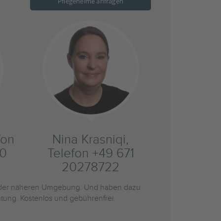
Pflegeheime anfragen
fon
Nina Krasniqi,
20
Telefon +49 671
20278722
der näheren Umgebung. Und haben dazu
htung. Kostenlos und gebührenfrei.