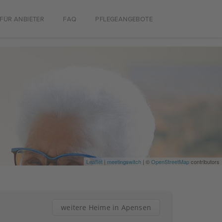
FÜR ANBIETER
FAQ
PFLEGEANGEBOTE
Leaflet
|
meetingswitch
| ©
OpenStreetMap
contributors
weitere Heime in Apensen