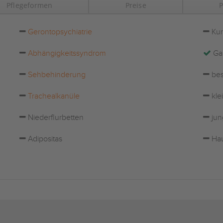
Pflegeformen
Preise
P
Gerontopsychiatrie
Kur
Abhängigkeitssyndrom
Ga
Sehbehinderung
bes
Trachealkanüle
kle
Niederflurbetten
jun
Adipositas
Hau