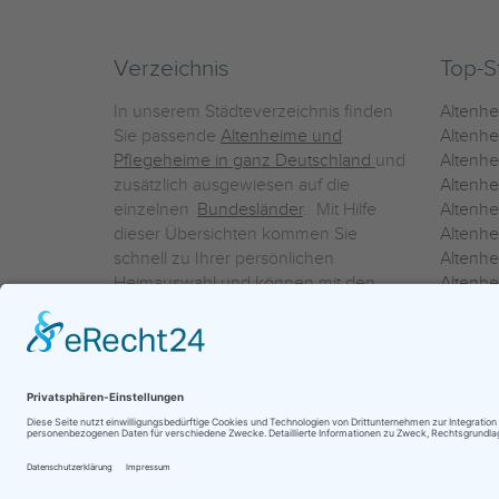
Verzeichnis
Top-S
In unserem Städteverzeichnis finden
Altenh
Sie passende
Altenheime und
Altenhe
Pflegeheime in ganz Deutschland
und
Altenh
zusätzlich ausgewiesen auf die
Altenh
einzelnen
Bundesländer
. Mit Hilfe
Altenh
dieser Übersichten kommen Sie
Altenh
schnell zu Ihrer persönlichen
Altenhe
Heimauswahl und können mit den
Altenh
Detailinformationen über die
Altenh
einzelnen Häuser Leistungsvergleiche
Altenhe
vornehmen.
Ein Service der
ProAgeMedia GmbH & Co. KG
|
Datenschutz
|
Nutz