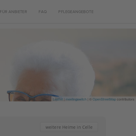
FÜR ANBIETER
FAQ
PFLEGEANGEBOTE
Leaflet
|
meetingswitch
| ©
OpenStreetMap
contributors
weitere Heime in Celle