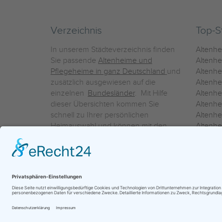
Verzeichnis
Top-S
In unserem Städteverzeichnis finden
Altenh
Sie passende
Altenheime und
Altenhe
Pflegeheime in ganz Deutschland
und
Altenh
zusätzlich ausgewiesen auf die
Altenh
einzelnen
Bundesländer
. Mit Hilfe
Altenh
dieser Übersichten kommen Sie
Altenh
schnell zu Ihrer persönlichen
Altenhe
Heimauswahl und können mit den
Altenh
Detailinformationen über die
Altenh
einzelnen Häuser Leistungsvergleiche
Altenhe
vornehmen.
Ein Service der
ProAgeMedia GmbH & Co. KG
|
Datenschutz
|
Nutz