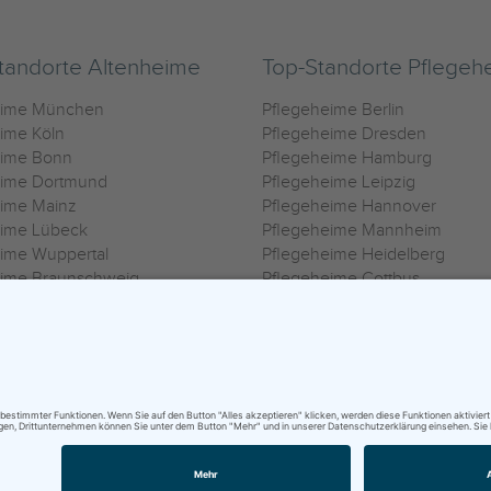
tandorte Altenheime
Top-Standorte Pflegeh
eime München
Pflegeheime Berlin
ime Köln
Pflegeheime Dresden
eime Bonn
Pflegeheime Hamburg
eime Dortmund
Pflegeheime Leipzig
eime Mainz
Pflegeheime Hannover
eime Lübeck
Pflegeheime Mannheim
ime Wuppertal
Pflegeheime Heidelberg
eime Braunschweig
Pflegeheime Cottbus
eime Oldenburg
Pflegeheime Göttingen
ime Heilbronn
Pflegeheime Kassel
ungsbedingungen
|
Impressum