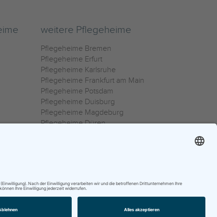
eime
weitere Pflegeheime
Pflegeheime Bremen
Pflegeheime Erfurt
Pflegeheime Karlsruhe
Pflegeheime Frankfurt am Main
Pflegeheime Potsdam
Pflegeheime Duisburg
Pflegeheime Magdeburg
Pflegeheime Düren
Pflegeheime Ulm
Pflegeheime Osnabrück
0800 800 666 0