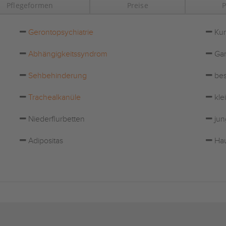
Pflegeformen
Preise
P
Gerontopsychiatrie
Kur
Abhängigkeitssyndrom
Gar
Sehbehinderung
bes
Trachealkanüle
kle
Niederflurbetten
jun
Adipositas
Hau