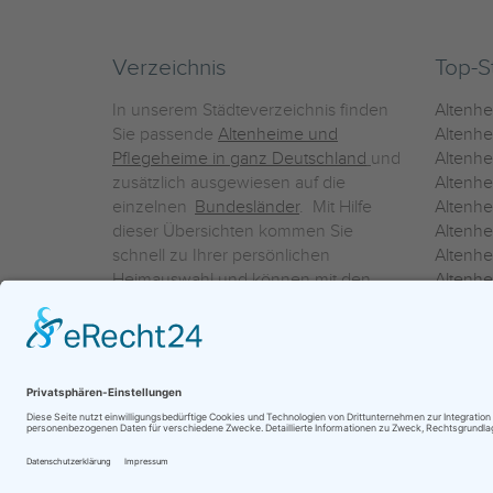
Verzeichnis
Top-S
In unserem Städteverzeichnis finden
Altenh
Sie passende
Altenheime und
Altenhe
Pflegeheime in ganz Deutschland
und
Altenh
zusätzlich ausgewiesen auf die
Altenh
einzelnen
Bundesländer
. Mit Hilfe
Altenh
dieser Übersichten kommen Sie
Altenh
schnell zu Ihrer persönlichen
Altenhe
Heimauswahl und können mit den
Altenh
Detailinformationen über die
Altenh
einzelnen Häuser Leistungsvergleiche
Altenhe
vornehmen.
Ein Service der
ProAgeMedia GmbH & Co. KG
|
Datenschutz
|
Nutz