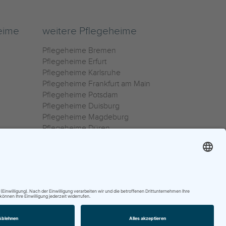
eime
weitere Pflegeheime
Pflegeheime Bremen
Pflegeheime Erfurt
Pflegeheime Karlsruhe
Pflegeheime Frankfurt am Main
Pflegeheime Potsdam
Pflegeheime Duisburg
Pflegeheime Magdeburg
Pflegeheime Düren
Pflegeheime Ulm
Pflegeheime Osnabrück
0800 800 666 0