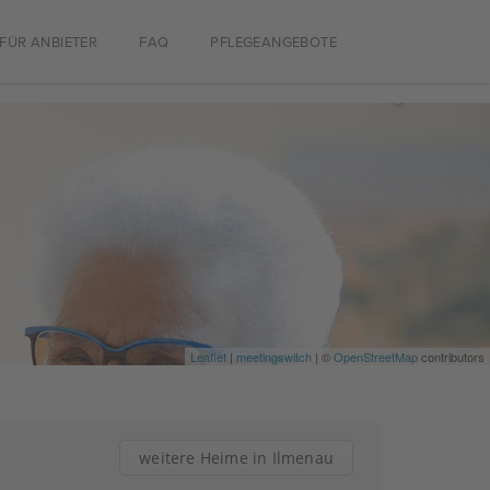
FÜR ANBIETER
FAQ
PFLEGEANGEBOTE
Leaflet
|
meetingswitch
| ©
OpenStreetMap
contributors
weitere Heime in Ilmenau