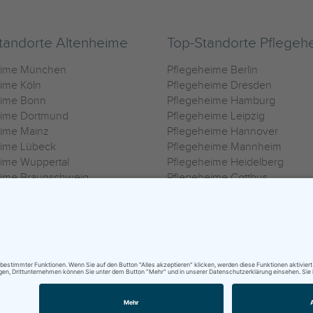
tandorte Altenheime
Top-Standorte Pflegeh
eime München
Pflegeheime Berlin
ime Köln
Pflegeheime Dresden
eime Bonn
Pflegeheime Hamburg
eime Dortmund
Pflegeheime Leipzig
eime Mainz
Pflegeheime Hannover
eime Lübeck
Pflegeheime Mannheim
ime Wuppertal
Pflegeheime Heidelberg
eime Braunschweig
Pflegeheime Cottbus
eime Oldenburg
Pflegeheime Göttingen
ime Heilbronn
Pflegeheime Kassel
ungsbedingungen
|
Impressum