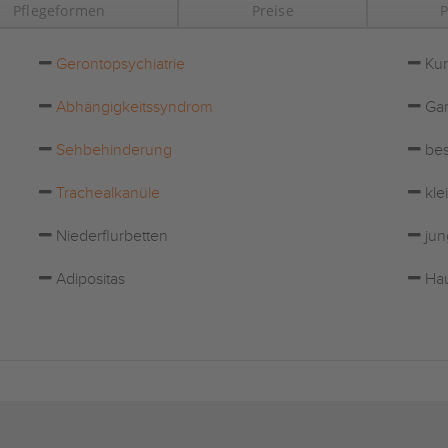
Pflegeformen
Preise
P
Gerontopsychiatrie
Kur
Abhängigkeitssyndrom
Gar
Sehbehinderung
bes
Trachealkanüle
kle
Niederflurbetten
jun
Adipositas
Hau