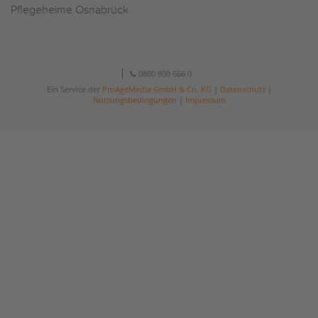
Pflegeheime Osnabrück
0800 800 666 0
Ein Service der
ProAgeMedia GmbH & Co. KG
|
Datenschutz
|
Nutzungsbedingungen
|
Impressum