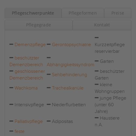
Pflegeschwerpunkte
Pflegeformen
Preise
Pflegegrade
Kontakt
Demenzpflege
Gerontopsychiatrie
Kurzzeitpflege
reservierbar
beschützter
Garten
Demenzbereich
Abhängigkeitssyndrom
geschlossener
beschützter
Sehbehinderung
Demenzbereich
Garten
kleine
Wachkoma
Trachealkanüle
Wohngruppen
junge Pflege
Intensivpflege
Niederflurbetten
(unter 60
Jahre)
Haustiere
Palliativpflege
Adipositas
n.A.
feste