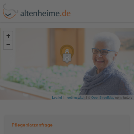
?>
+
−
Leaflet
|
meetingswitch
| ©
OpenStreetMap
contributors
Pflegeplatzanfrage