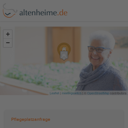
?>
+
−
Leaflet
|
meetingswitch
| ©
OpenStreetMap
contributors
Pflegeplatzanfrage