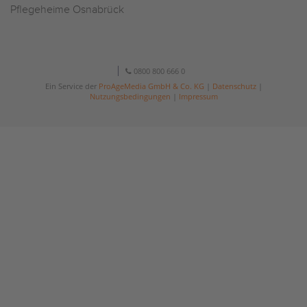
Pflegeheime Osnabrück
0800 800 666 0
Ein Service der
ProAgeMedia GmbH & Co. KG
|
Datenschutz
|
Nutzungsbedingungen
|
Impressum