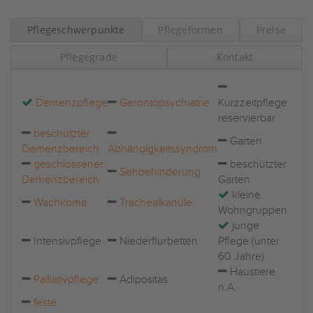
Pflegeschwerpunkte
Pflegeformen
Preise
Pflegegrade
Kontakt
Demenzpflege
Gerontopsychiatrie
Kurzzeitpflege
reservierbar
beschützter
Garten
Demenzbereich
Abhängigkeitssyndrom
geschlossener
beschützter
Sehbehinderung
Demenzbereich
Garten
kleine
Wachkoma
Trachealkanüle
Wohngruppen
junge
Intensivpflege
Niederflurbetten
Pflege (unter
60 Jahre)
Haustiere
Palliativpflege
Adipositas
n.A.
feste