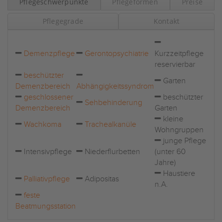
Pflegeschwerpunkte
Pflegeformen
Preise
Pflegegrade
Kontakt
Demenzpflege
Gerontopsychiatrie
Kurzzeitpflege
reservierbar
beschützter
Garten
Demenzbereich
Abhängigkeitssyndrom
geschlossener
beschützter
Sehbehinderung
Demenzbereich
Garten
kleine
Wachkoma
Trachealkanüle
Wohngruppen
junge Pflege
Intensivpflege
Niederflurbetten
(unter 60
Jahre)
Haustiere
Palliativpflege
Adipositas
n.A.
feste
Beatmungsstation