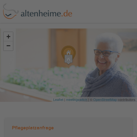
?>
+
−
Leaflet
|
meetingswitch
| ©
OpenStreetMap
contributors
Pflegeplatzanfrage