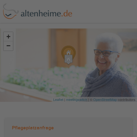
?>
+
−
Leaflet
|
meetingswitch
| ©
OpenStreetMap
contributors
Pflegeplatzanfrage