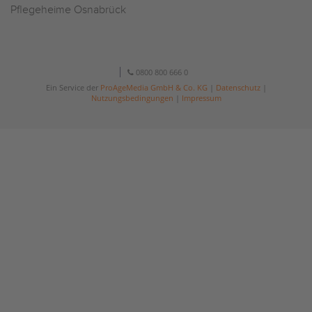
Pflegeheime Osnabrück
0800 800 666 0
Ein Service der
ProAgeMedia GmbH & Co. KG
|
Datenschutz
|
Nutzungsbedingungen
|
Impressum