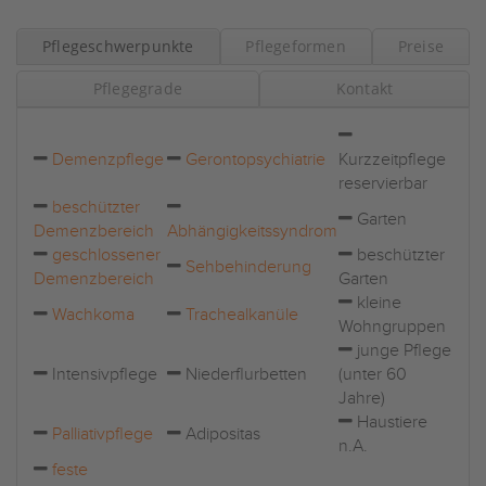
Pflegeschwerpunkte
Pflegeformen
Preise
Pflegegrade
Kontakt
Demenzpflege
Gerontopsychiatrie
Kurzzeitpflege
reservierbar
beschützter
Garten
Demenzbereich
Abhängigkeitssyndrom
geschlossener
beschützter
Sehbehinderung
Demenzbereich
Garten
kleine
Wachkoma
Trachealkanüle
Wohngruppen
junge Pflege
Intensivpflege
Niederflurbetten
(unter 60
Jahre)
Haustiere
Palliativpflege
Adipositas
n.A.
feste