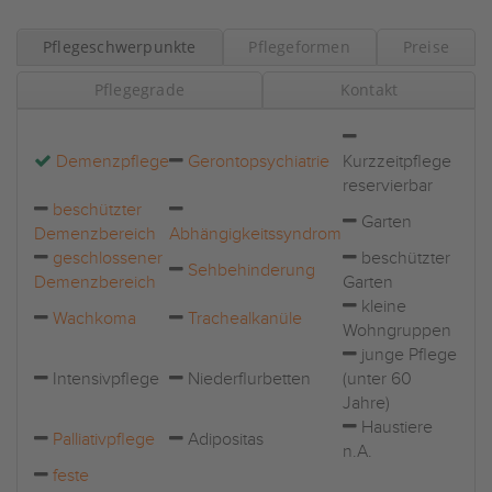
Pflegeschwerpunkte
Pflegeformen
Preise
Pflegegrade
Kontakt
Demenzpflege
Gerontopsychiatrie
Kurzzeitpflege
reservierbar
beschützter
Garten
Demenzbereich
Abhängigkeitssyndrom
geschlossener
beschützter
Sehbehinderung
Demenzbereich
Garten
kleine
Wachkoma
Trachealkanüle
Wohngruppen
junge Pflege
Intensivpflege
Niederflurbetten
(unter 60
Jahre)
Haustiere
Palliativpflege
Adipositas
n.A.
feste