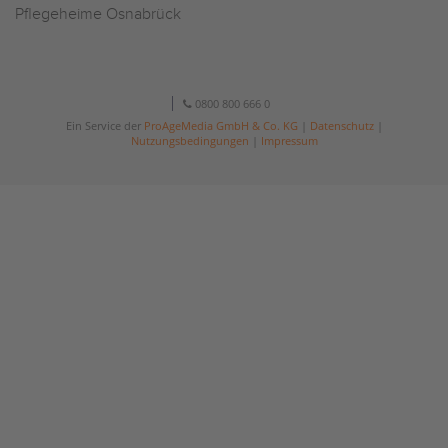
Pflegeheime Osnabrück
0800 800 666 0
Ein Service der
ProAgeMedia GmbH & Co. KG
|
Datenschutz
|
Nutzungsbedingungen
|
Impressum