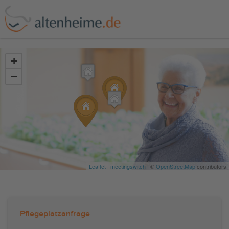
?>
+
−
Leaflet
|
meetingswitch
| ©
OpenStreetMap
contributors
Pflegeplatzanfrage