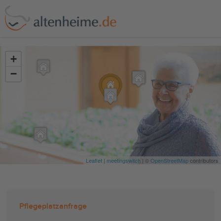
?>
+
−
Leaflet
|
meetingswitch
| ©
OpenStreetMap
contributors
Pflegeplatzanfrage