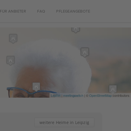
FÜR ANBIETER
FAQ
PFLEGEANGEBOTE
Leaflet
|
meetingswitch
| ©
OpenStreetMap
contributors
weitere Heime in Leipzig