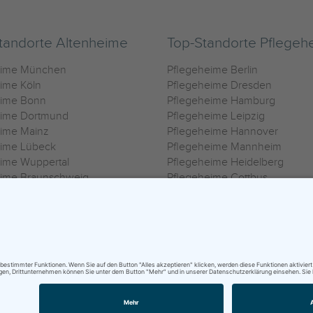
tandorte Altenheime
Top-Standorte Pflegeh
eime München
Pflegeheime Berlin
ime Köln
Pflegeheime Dresden
eime Bonn
Pflegeheime Hamburg
eime Dortmund
Pflegeheime Leipzig
eime Mainz
Pflegeheime Hannover
eime Lübeck
Pflegeheime Mannheim
ime Wuppertal
Pflegeheime Heidelberg
eime Braunschweig
Pflegeheime Cottbus
eime Oldenburg
Pflegeheime Göttingen
ime Heilbronn
Pflegeheime Kassel
ungsbedingungen
|
Impressum