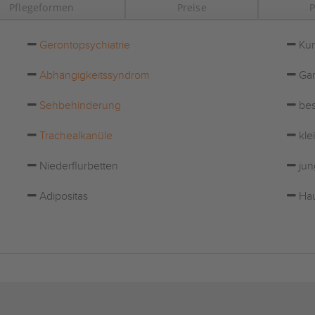
Pflegeformen
Preise
P
Gerontopsychiatrie
Kur
Abhängigkeitssyndrom
Gar
Sehbehinderung
bes
Trachealkanüle
kle
Niederflurbetten
jun
Adipositas
Hau