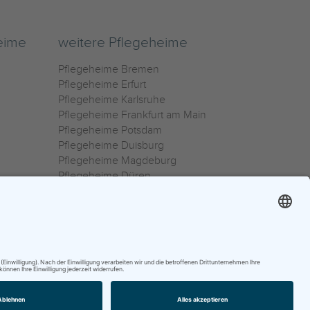
eime
weitere Pflegeheime
Pflegeheime Bremen
Pflegeheime Erfurt
Pflegeheime Karlsruhe
Pflegeheime Frankfurt am Main
Pflegeheime Potsdam
Pflegeheime Duisburg
Pflegeheime Magdeburg
Pflegeheime Düren
Pflegeheime Ulm
Pflegeheime Osnabrück
0800 800 666 0