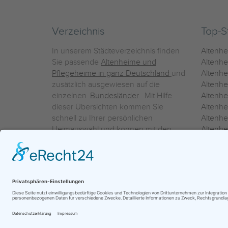
Verzeichnis
Top-S
In unserem Städteverzeichnis finden
Altenh
Sie passende
Altenheime und
Altenhe
Pflegeheime in ganz Deutschland
und
Altenh
zusätzlich ausgewiesen auf die
Altenh
einzelnen
Bundesländer
. Mit Hilfe
Altenh
dieser Übersichten kommen Sie
Altenh
schnell zu Ihrer persönlichen
Altenhe
Heimauswahl und können mit den
Altenh
Detailinformationen über die
Altenh
einzelnen Häuser Leistungsvergleiche
Altenhe
vornehmen.
Ein Service der
ProAgeMedia GmbH & Co. KG
|
Datenschutz
|
Nutz