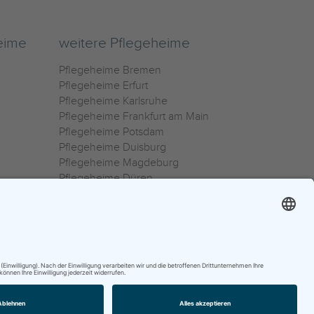
eime
weitere Pflegeheime
Pflegeheime Bremen
Pflegeheime Erfurt
Pflegeheime Karlsruhe
Pflegeheime Frankfurt am Main
Pflegeheime Potsdam
Pflegeheime Duisburg
Pflegeheime Magdeburg
Pflegeheime Düren
Pflegeheime Ulm
Pflegeheime Osnabrück
0800 800 666 0