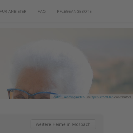
FÜR ANBIETER
FAQ
PFLEGEANGEBOTE
Leaflet
|
meetingswitch
| ©
OpenStreetMap
contributors
weitere Heime in Mosbach