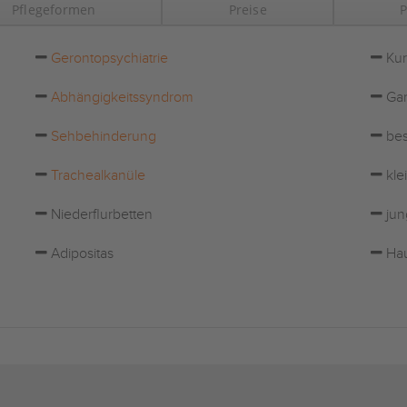
Pflegeformen
Preise
P
Gerontopsychiatrie
Kur
Abhängigkeitssyndrom
Gar
Sehbehinderung
bes
Trachealkanüle
kle
Niederflurbetten
jun
Adipositas
Hau