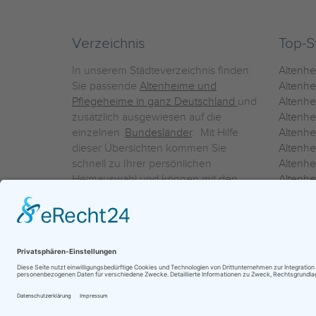
Verzeichnis
Top-S
In unserem Städteverzeichnis finden
Altenh
Sie passende
Altenheime und
Altenhe
Pflegeheime in ganz Deutschland
und
Altenh
zusätzlich ausgewiesen auf die
Altenh
einzelnen
Bundesländer
. Mit Hilfe
Altenh
dieser Übersichten kommen Sie
Altenh
schnell zu Ihrer persönlichen
Altenhe
Heimauswahl und können mit den
Altenh
Detailinformationen über die
Altenh
einzelnen Häuser Leistungsvergleiche
Altenhe
vornehmen.
Ein Service der
ProAgeMedia GmbH & Co. KG
|
Datenschutz
|
Nutz