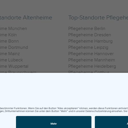
tandorte Altenheime
Top-Standorte Pflegeh
eime München
Pflegeheime Berlin
ime Köln
Pflegeheime Dresden
eime Bonn
Pflegeheime Hamburg
eime Dortmund
Pflegeheime Leipzig
eime Mainz
Pflegeheime Hannover
eime Lübeck
Pflegeheime Mannheim
ime Wuppertal
Pflegeheime Heidelberg
eime Braunschweig
Pflegeheime Cottbus
eime Oldenburg
Pflegeheime Göttingen
ime Heilbronn
Pflegeheime Kassel
ungsbedingungen
|
Impressum