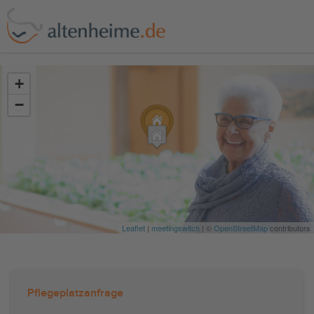
?>
+
−
Leaflet
|
meetingswitch
| ©
OpenStreetMap
contributors
Pflegeplatzanfrage