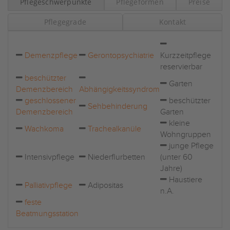
Pflegeschwerpunkte
Pflegeformen
Preise
Pflegegrade
Kontakt
Demenzpflege
Gerontopsychiatrie
Kurzzeitpflege
reservierbar
beschützter
Garten
Demenzbereich
Abhängigkeitssyndrom
geschlossener
beschützter
Sehbehinderung
Demenzbereich
Garten
kleine
Wachkoma
Trachealkanüle
Wohngruppen
junge Pflege
Intensivpflege
Niederflurbetten
(unter 60
Jahre)
Haustiere
Palliativpflege
Adipositas
n.A.
feste
Beatmungsstation