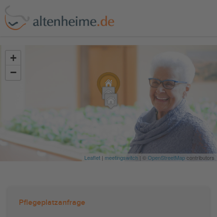
?>
+
−
Leaflet
|
meetingswitch
| ©
OpenStreetMap
contributors
Pflegeplatzanfrage