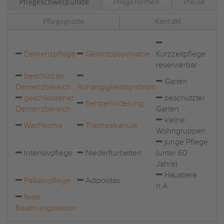
Pflegeschwerpunkte
Pflegeformen
Preise
Pflegegrade
Kontakt
Demenzpflege
Gerontopsychiatrie
Kurzzeitpflege
reservierbar
beschützter
Garten
Demenzbereich
Abhängigkeitssyndrom
geschlossener
beschützter
Sehbehinderung
Demenzbereich
Garten
kleine
Wachkoma
Trachealkanüle
Wohngruppen
junge Pflege
Intensivpflege
Niederflurbetten
(unter 60
Jahre)
Haustiere
Palliativpflege
Adipositas
n.A.
feste
Beatmungsstation