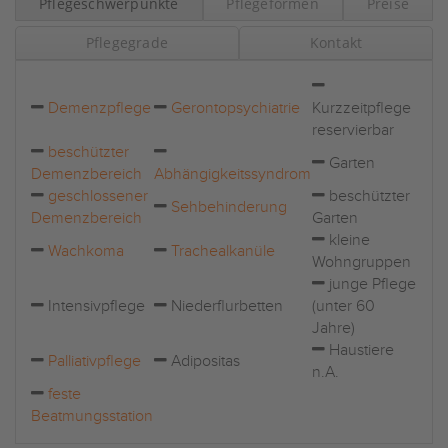
Pflegeschwerpunkte
Pflegeformen
Preise
Pflegegrade
Kontakt
Demenzpflege
Gerontopsychiatrie
Kurzzeitpflege
reservierbar
beschützter
Garten
Demenzbereich
Abhängigkeitssyndrom
geschlossener
beschützter
Sehbehinderung
Demenzbereich
Garten
kleine
Wachkoma
Trachealkanüle
Wohngruppen
junge Pflege
Intensivpflege
Niederflurbetten
(unter 60
Jahre)
Haustiere
Palliativpflege
Adipositas
n.A.
feste
Beatmungsstation