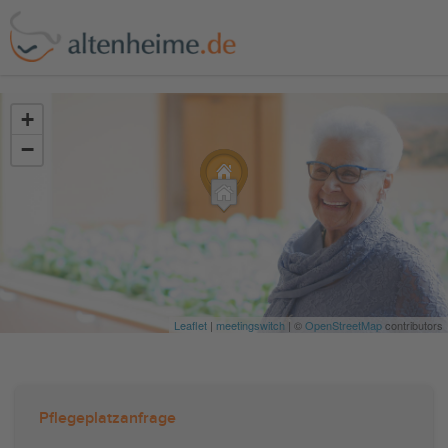
?>
+
−
Leaflet
|
meetingswitch
| ©
OpenStreetMap
contributors
Pflegeplatzanfrage