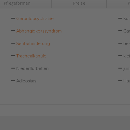
Pflegeformen
Preise
P
Gerontopsychiatrie
Kur
Abhängigkeitssyndrom
Gar
Sehbehinderung
bes
Trachealkanüle
kle
Niederflurbetten
jun
Adipositas
Hau