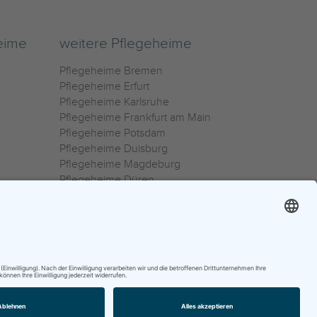
eime
weitere Pflegeheime
Pflegeheime Bremen
Pflegeheime Erfurt
Pflegeheime Karlsruhe
Pflegeheime Frankfurt am Main
Pflegeheime Potsdam
Pflegeheime Duisburg
Pflegeheime Magdeburg
Pflegeheime Düren
Pflegeheime Ulm
Pflegeheime Osnabrück
0800 800 666 0