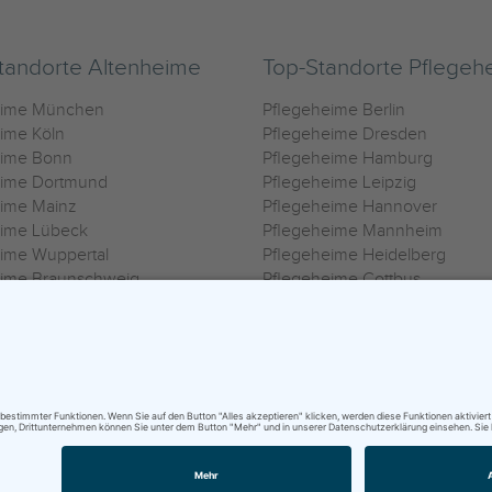
tandorte Altenheime
Top-Standorte Pflegeh
eime München
Pflegeheime Berlin
ime Köln
Pflegeheime Dresden
eime Bonn
Pflegeheime Hamburg
eime Dortmund
Pflegeheime Leipzig
eime Mainz
Pflegeheime Hannover
eime Lübeck
Pflegeheime Mannheim
ime Wuppertal
Pflegeheime Heidelberg
eime Braunschweig
Pflegeheime Cottbus
eime Oldenburg
Pflegeheime Göttingen
ime Heilbronn
Pflegeheime Kassel
ungsbedingungen
|
Impressum