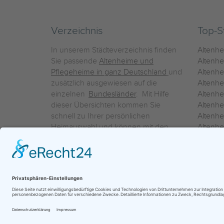
Verzeichnis
Top-S
In unserem Städteverzeichnis finden
Altenh
Sie passende
Altenheime und
Altenhe
Pflegeheime in ganz Deutschland
und
Altenh
zusätzlich ausgewiesen auf die
Altenh
einzelnen
Bundesländer
. Mit Hilfe
Altenh
dieser Übersichten kommen Sie
Altenh
schnell zu Ihrer persönlichen
Altenhe
Heimauswahl und können mit den
Altenh
Detailinformationen über die
Altenh
einzelnen Häuser Leistungsvergleiche
Altenhe
vornehmen.
Ein Service der
ProAgeMedia GmbH & Co. KG
|
Datenschutz
|
Nutz