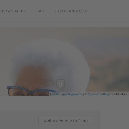
FÜR ANBIETER
FAQ
PFLEGEANGEBOTE
Leaflet
|
meetingswitch
| ©
OpenStreetMap
contributors
weitere Heime in Flein