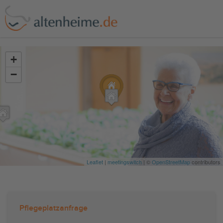
?>
+
−
Leaflet
|
meetingswitch
| ©
OpenStreetMap
contributors
Pflegeplatzanfrage