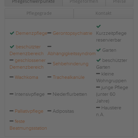
Pflegeschwerpunkte
Pflegeformen
Preise
Pflegegrade
Kontakt
Demenzpflege
Gerontopsychiatrie
Kurzzeitpflege
reservierbar
beschützter
Garten
Demenzbereich
Abhängigkeitssyndrom
geschlossener
beschützter
Sehbehinderung
Demenzbereich
Garten
kleine
Wachkoma
Trachealkanüle
Wohngruppen
junge Pflege
Intensivpflege
Niederflurbetten
(unter 60
Jahre)
Haustiere
Palliativpflege
Adipositas
n.A.
feste
Beatmungsstation