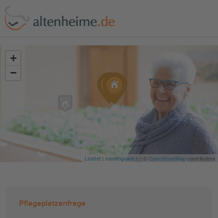
?>
+
−
Leaflet
|
meetingswitch
| ©
OpenStreetMap
contributors
Pflegeplatzanfrage