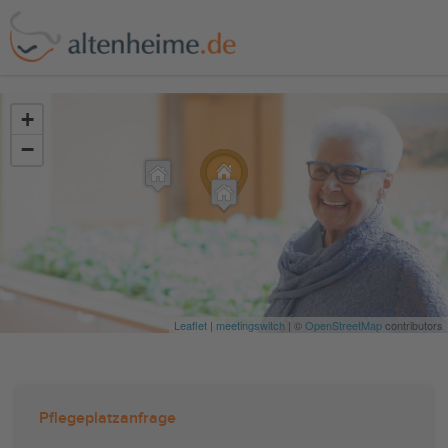
?>
+
−
Leaflet
|
meetingswitch
| ©
OpenStreetMap
contributors
Pflegeplatzanfrage