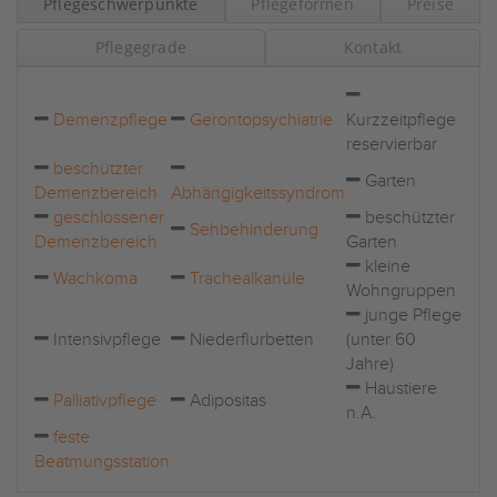
Pflegeschwerpunkte
Pflegeformen
Preise
Pflegegrade
Kontakt
Demenzpflege
Gerontopsychiatrie
Kurzzeitpflege
reservierbar
beschützter
Garten
Demenzbereich
Abhängigkeitssyndrom
geschlossener
beschützter
Sehbehinderung
Demenzbereich
Garten
kleine
Wachkoma
Trachealkanüle
Wohngruppen
junge Pflege
Intensivpflege
Niederflurbetten
(unter 60
Jahre)
Haustiere
Palliativpflege
Adipositas
n.A.
feste
Beatmungsstation