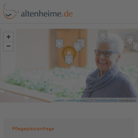
?>
+
−
Leaflet
|
meetingswitch
| ©
OpenStreetMap
contributors
Pflegeplatzanfrage