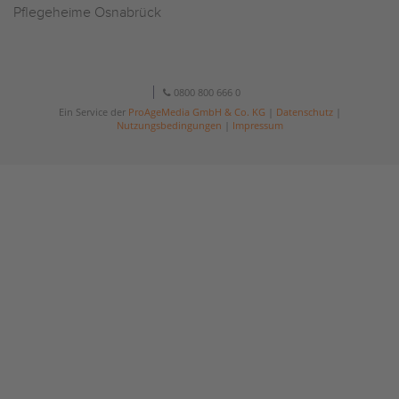
Pflegeheime Osnabrück
0800 800 666 0
Ein Service der
ProAgeMedia GmbH & Co. KG
|
Datenschutz
|
Nutzungsbedingungen
|
Impressum