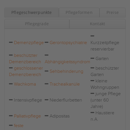
Pflegeschwerpunkte
Pflegeformen
Preise
Pflegegrade
Kontakt
Demenzpflege
Gerontopsychiatrie
Kurzzeitpflege
reservierbar
beschützter
Garten
Demenzbereich
Abhängigkeitssyndrom
geschlossener
beschützter
Sehbehinderung
Demenzbereich
Garten
kleine
Wachkoma
Trachealkanüle
Wohngruppen
junge Pflege
Intensivpflege
Niederflurbetten
(unter 60
Jahre)
Haustiere
Palliativpflege
Adipositas
n.A.
feste