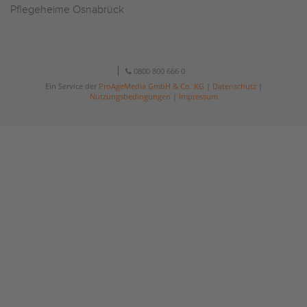
Pflegeheime Osnabrück
0800 800 666 0
Ein Service der
ProAgeMedia GmbH & Co. KG
|
Datenschutz
|
Nutzungsbedingungen
|
Impressum