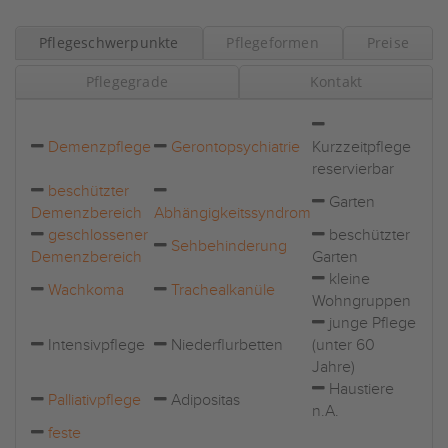
Pflegeschwerpunkte
Pflegeformen
Preise
Pflegegrade
Kontakt
Demenzpflege
Gerontopsychiatrie
Kurzzeitpflege
reservierbar
beschützter
Garten
Demenzbereich
Abhängigkeitssyndrom
geschlossener
beschützter
Sehbehinderung
Demenzbereich
Garten
kleine
Wachkoma
Trachealkanüle
Wohngruppen
junge Pflege
Intensivpflege
Niederflurbetten
(unter 60
Jahre)
Haustiere
Palliativpflege
Adipositas
n.A.
feste