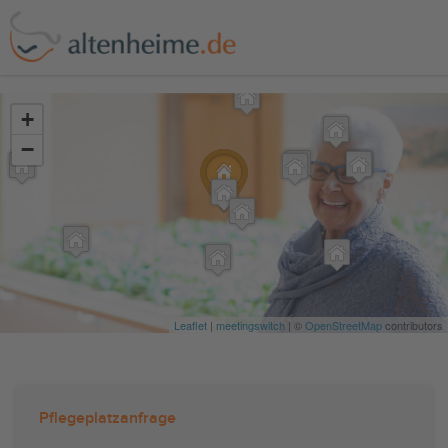
?>
+
−
Leaflet
|
meetingswitch
| ©
OpenStreetMap
contributors
Pflegeplatzanfrage