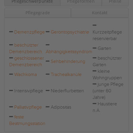
Pflegeschwerpunkte
Pflegeformen
Preise
Pflegegrade
Kontakt
Demenzpflege
Gerontopsychiatrie
Kurzzeitpflege
reservierbar
beschützter
Garten
Demenzbereich
Abhängigkeitssyndrom
geschlossener
beschützter
Sehbehinderung
Demenzbereich
Garten
kleine
Wachkoma
Trachealkanüle
Wohngruppen
junge Pflege
Intensivpflege
Niederflurbetten
(unter 60
Jahre)
Haustiere
Palliativpflege
Adipositas
n.A.
feste
Beatmungsstation