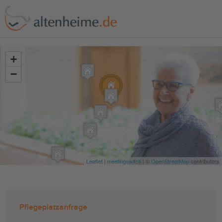
?>
+
−
Leaflet
|
meetingswitch
| ©
OpenStreetMap
contributors
Pflegeplatzanfrage