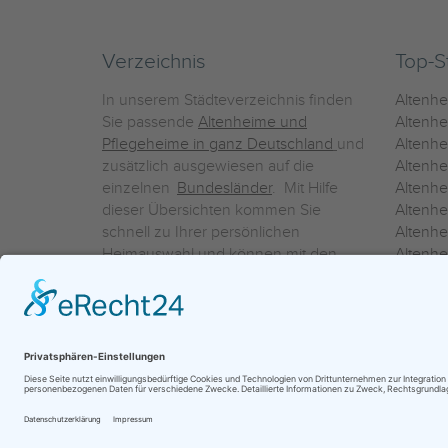
Verzeichnis
Top-S
In unserem Städteverzeichnis finden
Altenh
Sie passende
Altenheime und
Altenhe
Pflegeheime in ganz Deutschland
und
Altenh
zusätzlich ausgewiesen auf die
Altenh
einzelnen
Bundesländer
. Mit Hilfe
Altenh
dieser Übersichten kommen Sie
Altenh
schnell zu Ihrer persönlichen
Altenhe
Heimauswahl und können mit den
Altenh
Detailinformationen über die
Altenh
einzelnen Häuser Leistungsvergleiche
Altenhe
vornehmen.
Ein Service der
ProAgeMedia GmbH & Co. KG
|
Datenschutz
|
Nutz