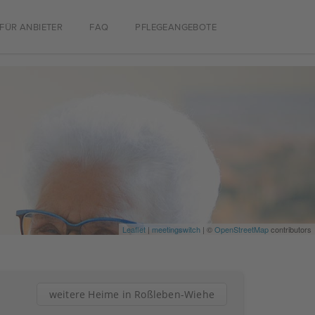
FÜR ANBIETER
FAQ
PFLEGEANGEBOTE
Leaflet
|
meetingswitch
| ©
OpenStreetMap
contributors
weitere Heime in Roßleben-Wiehe