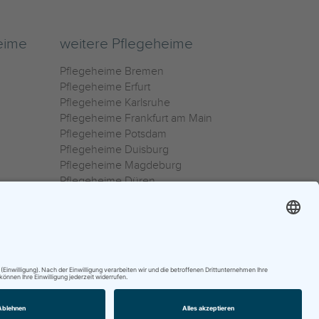
eime
weitere Pflegeheime
Pflegeheime Bremen
Pflegeheime Erfurt
Pflegeheime Karlsruhe
Pflegeheime Frankfurt am Main
Pflegeheime Potsdam
Pflegeheime Duisburg
Pflegeheime Magdeburg
Pflegeheime Düren
Pflegeheime Ulm
Pflegeheime Osnabrück
0800 800 666 0