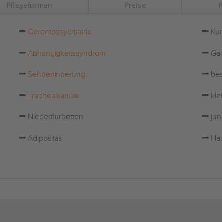
Pflegeformen
Preise
P
Gerontopsychiatrie
Kur
Abhängigkeitssyndrom
Gar
Sehbehinderung
bes
Trachealkanüle
kle
Niederflurbetten
jun
Adipositas
Hau