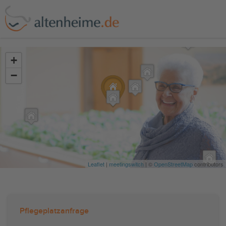
?>
+
−
Leaflet
|
meetingswitch
| ©
OpenStreetMap
contributors
Pflegeplatzanfrage