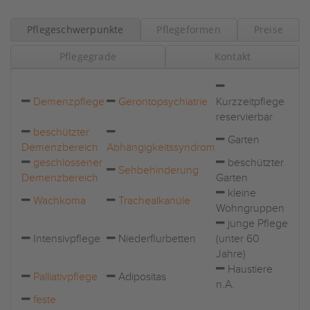
Pflegeschwerpunkte
Pflegeformen
Preise
Pflegegrade
Kontakt
Demenzpflege
Gerontopsychiatrie
Kurzzeitpflege
reservierbar
beschützter
Garten
Demenzbereich
Abhängigkeitssyndrom
geschlossener
beschützter
Sehbehinderung
Demenzbereich
Garten
kleine
Wachkoma
Trachealkanüle
Wohngruppen
junge Pflege
Intensivpflege
Niederflurbetten
(unter 60
Jahre)
Haustiere
Palliativpflege
Adipositas
n.A.
feste