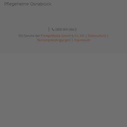
Pflegeheime Osnabrück
0800 800 666 0
Ein Service der
ProAgeMedia GmbH & Co. KG
|
Datenschutz
|
Nutzungsbedingungen
|
Impressum