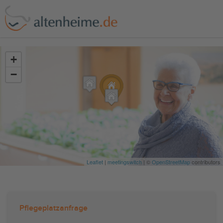
?>
+
−
Leaflet
|
meetingswitch
| ©
OpenStreetMap
contributors
Pflegeplatzanfrage