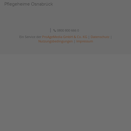
Pflegeheime Osnabrück
0800 800 666 0
Ein Service der
ProAgeMedia GmbH & Co. KG
|
Datenschutz
|
Nutzungsbedingungen
|
Impressum