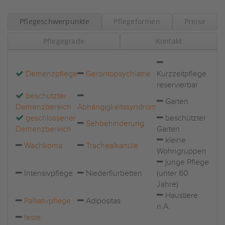
Pflegeschwerpunkte
Pflegeformen
Preise
Pflegegrade
Kontakt
Demenzpflege
Gerontopsychiatrie
Kurzzeitpflege
reservierbar
beschützter
Garten
Demenzbereich
Abhängigkeitssyndrom
geschlossener
beschützter
Sehbehinderung
Demenzbereich
Garten
kleine
Wachkoma
Trachealkanüle
Wohngruppen
junge Pflege
Intensivpflege
Niederflurbetten
(unter 60
Jahre)
Haustiere
Palliativpflege
Adipositas
n.A.
feste