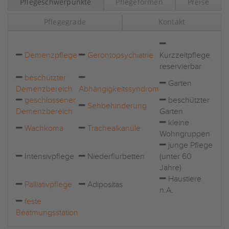
Pflegeschwerpunkte
Pflegeformen
Preise
Pflegegrade
Kontakt
Demenzpflege
Gerontopsychiatrie
Kurzzeitpflege
reservierbar
beschützter
Garten
Demenzbereich
Abhängigkeitssyndrom
geschlossener
beschützter
Sehbehinderung
Demenzbereich
Garten
kleine
Wachkoma
Trachealkanüle
Wohngruppen
junge Pflege
Intensivpflege
Niederflurbetten
(unter 60
Jahre)
Haustiere
Palliativpflege
Adipositas
n.A.
feste
Beatmungsstation