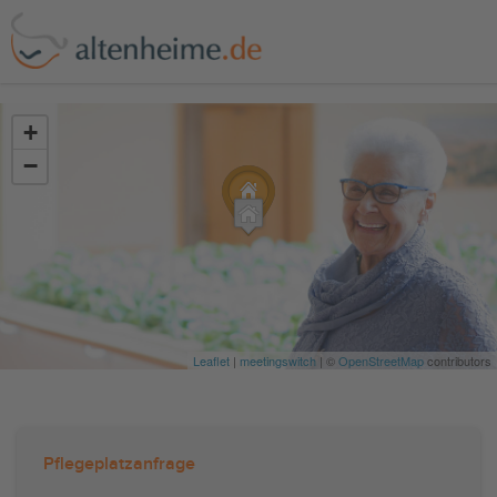
?>
+
−
Leaflet
|
meetingswitch
| ©
OpenStreetMap
contributors
Pflegeplatzanfrage