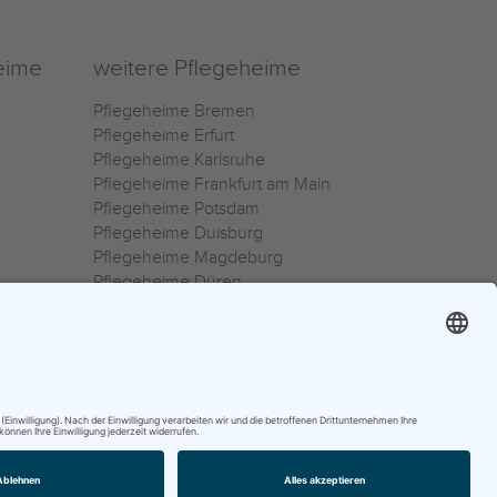
eime
weitere Pflegeheime
Pflegeheime Bremen
Pflegeheime Erfurt
Pflegeheime Karlsruhe
Pflegeheime Frankfurt am Main
Pflegeheime Potsdam
Pflegeheime Duisburg
Pflegeheime Magdeburg
Pflegeheime Düren
Pflegeheime Ulm
Pflegeheime Osnabrück
0800 800 666 0