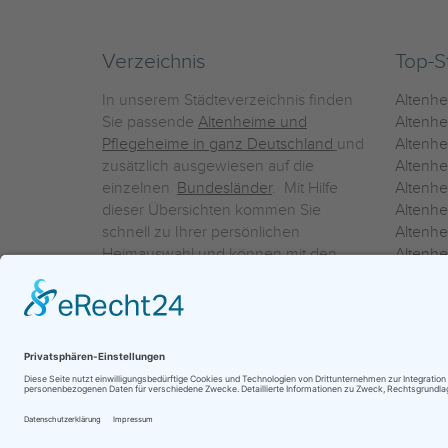
Verzeichnis
Top-S
In unserem Städteverzeichnis finden
Altenh
Sie passende
Altenheime und
Altenhe
Pflegeheime in ganz Deutschland
und
Altenh
zusätzlich ausgewiesen auf die
Altenh
einzelnen
Bundesländer
. Mit Hilfe
Altenh
dieser Übersichten kommen Sie
Altenh
schnell zu Ihrer persönlichen
Altenhe
Heimauswahl und können mit den
Altenh
Detailinformationen über die
Altenh
einzelnen Häuser Leistungsvergleiche
Altenhe
vornehmen.
Ein Service der
ProAgeMedia GmbH & Co. KG
|
Datenschutz
|
Nutz