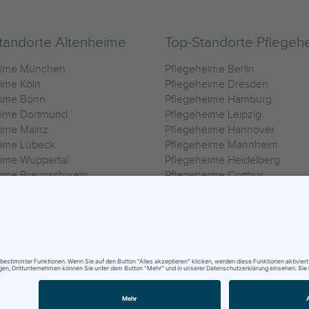
tandorte Altenheime
Top-Standorte Pflegeh
eime München
Pflegeheime Berlin
ime Köln
Pflegeheime Dresden
eime Bonn
Pflegeheime Hamburg
eime Dortmund
Pflegeheime Leipzig
eime Mainz
Pflegeheime Hannover
eime Lübeck
Pflegeheime Mannheim
ime Wuppertal
Pflegeheime Heidelberg
eime Braunschweig
Pflegeheime Cottbus
eime Oldenburg
Pflegeheime Göttingen
ime Heilbronn
Pflegeheime Kassel
ungsbedingungen
|
Impressum