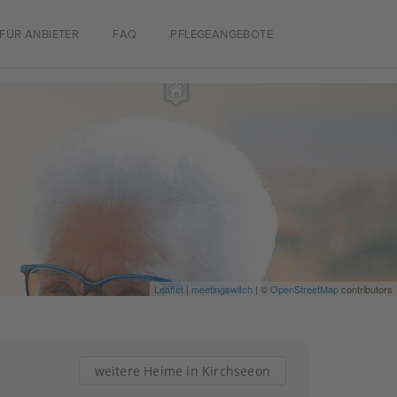
FÜR ANBIETER
FAQ
PFLEGEANGEBOTE
Leaflet
|
meetingswitch
| ©
OpenStreetMap
contributors
weitere Heime in Kirchseeon