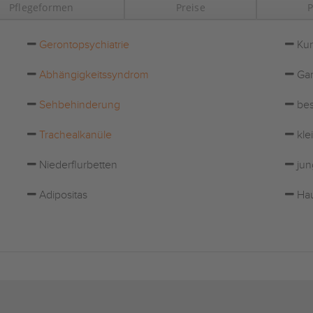
Pflegeformen
Preise
P
Gerontopsychiatrie
Kur
Abhängigkeitssyndrom
Gar
Sehbehinderung
bes
Trachealkanüle
kle
Niederflurbetten
jun
Adipositas
Hau