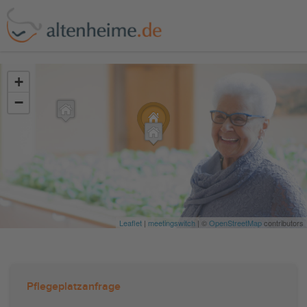
?>
+
−
Leaflet
|
meetingswitch
| ©
OpenStreetMap
contributors
Pflegeplatzanfrage