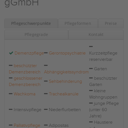
gGmbH
Pflegeschwerpunkte
Pflegeformen
Preise
Pflegegrade
Kontakt
Demenzpflege
Gerontopsychiatrie
Kurzzeitpflege
reservierbar
beschützter
Garten
Demenzbereich
Abhängigkeitssyndrom
geschlossener
beschützter
Sehbehinderung
Demenzbereich
Garten
kleine
Wachkoma
Trachealkanüle
Wohngruppen
junge Pflege
Intensivpflege
Niederflurbetten
(unter 60
Jahre)
Haustiere
Palliativpflege
Adipositas