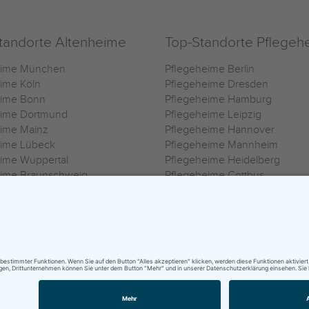
tandorte Altenheime
Top-Standorte Pflegeh
eime München
Pflegeheime Berlin
ime Köln
Pflegeheime Dresden
eime Bonn
Pflegeheime Hamburg
eime Dortmund
Pflegeheime Leipzig
eime Mainz
Pflegeheime Hannover
eime Lübeck
Pflegeheime Mannheim
ime Wuppertal
Pflegeheime Heidelberg
eime Braunschweig
Pflegeheime Cottbus
eime Oldenburg
Pflegeheime Göttingen
ime Heilbronn
Pflegeheime Kassel
ungsbedingungen
|
Impressum