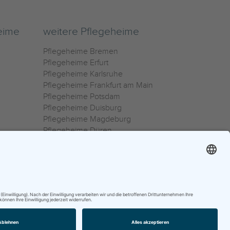
eime
weitere Pflegeheime
Pflegeheime Bremen
Pflegeheime Erfurt
Pflegeheime Karlsruhe
Pflegeheime Frankfurt am Main
Pflegeheime Potsdam
Pflegeheime Duisburg
Pflegeheime Magdeburg
Pflegeheime Düren
Pflegeheime Ulm
Pflegeheime Osnabrück
0800 800 666 0