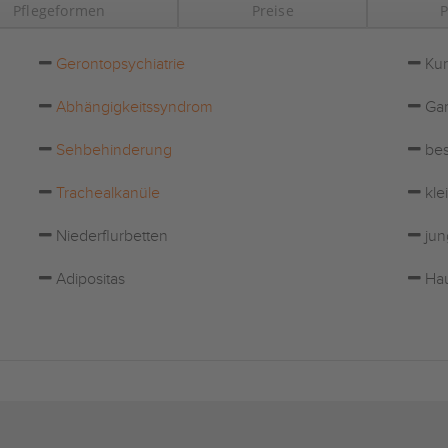
Pflegeformen
Preise
P
Gerontopsychiatrie
Kur
Abhängigkeitssyndrom
Gar
Sehbehinderung
bes
Trachealkanüle
kle
Niederflurbetten
jun
Adipositas
Hau