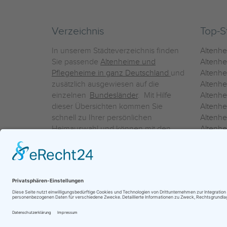
Verzeichnis
Top-S
In unserem Städteverzeichnis finden
Altenh
Sie passende
Altenheime und
Altenhe
Pflegeheime in ganz Deutschland
und
Altenh
zusätzlich ausgewiesen auf die
Altenh
einzelnen
Bundesländer
. Mit Hilfe
Altenh
dieser Übersichten kommen Sie
Altenh
schnell zu Ihrer persönlichen
Altenhe
Heimauswahl und können mit den
Altenh
Detailinformationen über die
Altenh
einzelnen Häuser Leistungsvergleiche
Altenhe
vornehmen.
Ein Service der
ProAgeMedia GmbH & Co. KG
|
Datenschutz
|
Nutz