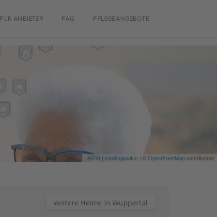
FÜR ANBIETER
FAQ
PFLEGEANGEBOTE
Leaflet
|
meetingswitch
| ©
OpenStreetMap
contributors
weitere Heime in Wuppertal