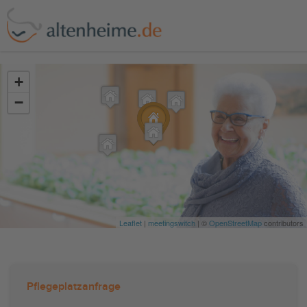
?>
+
−
Leaflet
|
meetingswitch
| ©
OpenStreetMap
contributors
Pflegeplatzanfrage