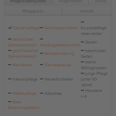
Pflegeschwerpunkte
Pflegeformen
Preise
Pflegegrade
Kontakt
Demenzpflege
Gerontopsychiatrie
Kurzzeitpflege
reservierbar
beschützter
Garten
Demenzbereich
Abhängigkeitssyndrom
geschlossener
beschützter
Sehbehinderung
Demenzbereich
Garten
kleine
Wachkoma
Trachealkanüle
Wohngruppen
junge Pflege
Intensivpflege
Niederflurbetten
(unter 60
Jahre)
Haustiere
Palliativpflege
Adipositas
n.A.
feste
Beatmungsstation