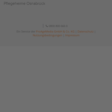
Pflegeheime Osnabrück
0800 800 666 0
Ein Service der
ProAgeMedia GmbH & Co. KG
|
Datenschutz
|
Nutzungsbedingungen
|
Impressum