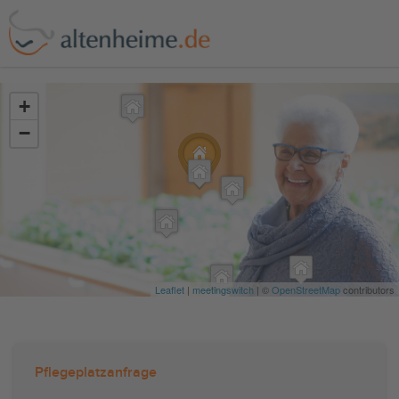
?>
+
−
Leaflet
|
meetingswitch
| ©
OpenStreetMap
contributors
Pflegeplatzanfrage