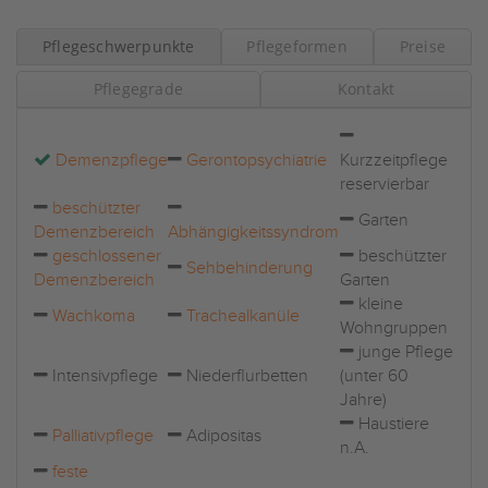
Pflegeschwerpunkte
Pflegeformen
Preise
Pflegegrade
Kontakt
Demenzpflege
Gerontopsychiatrie
Kurzzeitpflege
reservierbar
beschützter
Garten
Demenzbereich
Abhängigkeitssyndrom
geschlossener
beschützter
Sehbehinderung
Demenzbereich
Garten
kleine
Wachkoma
Trachealkanüle
Wohngruppen
junge Pflege
Intensivpflege
Niederflurbetten
(unter 60
Jahre)
Haustiere
Palliativpflege
Adipositas
n.A.
feste