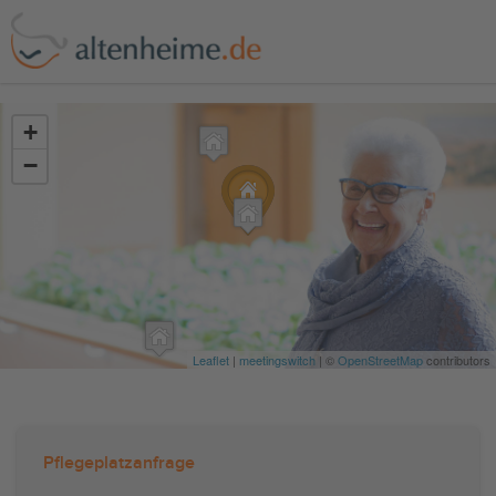
?>
+
−
Leaflet
|
meetingswitch
| ©
OpenStreetMap
contributors
Pflegeplatzanfrage