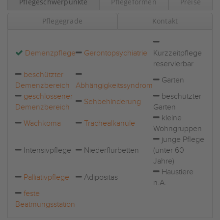
Pflegeschwerpunkte
Pflegeformen
Preise
Pflegegrade
Kontakt
Demenzpflege
Gerontopsychiatrie
Kurzzeitpflege
reservierbar
beschützter
Garten
Demenzbereich
Abhängigkeitssyndrom
geschlossener
beschützter
Sehbehinderung
Demenzbereich
Garten
kleine
Wachkoma
Trachealkanüle
Wohngruppen
junge Pflege
Intensivpflege
Niederflurbetten
(unter 60
Jahre)
Haustiere
Palliativpflege
Adipositas
n.A.
feste
Beatmungsstation