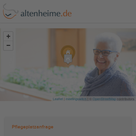
?>
+
−
Leaflet
|
meetingswitch
| ©
OpenStreetMap
contributors
Pflegeplatzanfrage