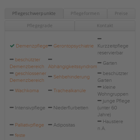
Pflegeschwerpunkte
Pflegeformen
Preise
Pflegegrade
Kontakt
Demenzpflege
Gerontopsychiatrie
Kurzzeitpflege
reservierbar
beschützter
Garten
Demenzbereich
Abhängigkeitssyndrom
geschlossener
beschützter
Sehbehinderung
Demenzbereich
Garten
kleine
Wachkoma
Trachealkanüle
Wohngruppen
junge Pflege
Intensivpflege
Niederflurbetten
(unter 60
Jahre)
Haustiere
Palliativpflege
Adipositas
n.A.
feste