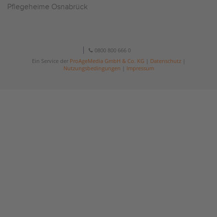
Pflegeheime Osnabrück
0800 800 666 0
Ein Service der
ProAgeMedia GmbH & Co. KG
|
Datenschutz
|
Nutzungsbedingungen
|
Impressum