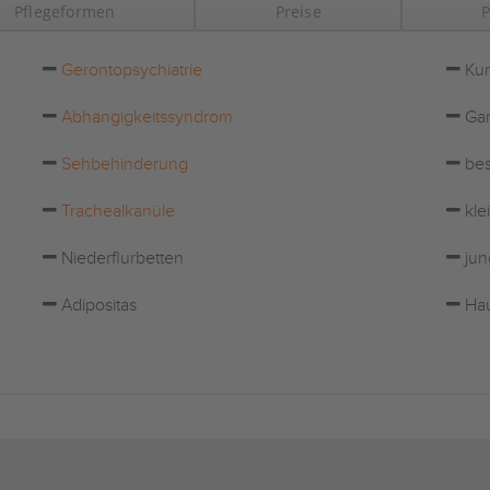
Pflegeformen
Preise
P
Gerontopsychiatrie
Kur
Abhängigkeitssyndrom
Gar
Sehbehinderung
bes
Trachealkanüle
kle
Niederflurbetten
jun
Adipositas
Hau