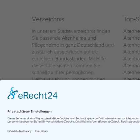
Verzeichnis
Top-S
In unserem Städteverzeichnis finden
Altenh
Sie passende
Altenheime und
Altenhe
Pflegeheime in ganz Deutschland
und
Altenh
zusätzlich ausgewiesen auf die
Altenh
einzelnen
Bundesländer
. Mit Hilfe
Altenh
dieser Übersichten kommen Sie
Altenh
schnell zu Ihrer persönlichen
Altenhe
Heimauswahl und können mit den
Altenh
Detailinformationen über die
Altenh
einzelnen Häuser Leistungsvergleiche
Altenhe
vornehmen.
Ein Service der
ProAgeMedia GmbH & Co. KG
|
Datenschutz
|
Nutz