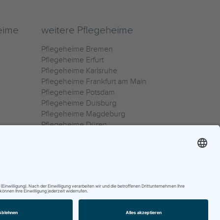
eime
weitere Pflegeheime
Pflegeheime Bremen
Pflegeheime Erfurt
Pflegeheime Karlsruhe
Pflegeheime Frankfurt am Main
Pflegeheime Potsdam
Pflegeheime Duisburg
Pflegeheime Magdeburg
Pflegeheime Düren
Pflegeheime Ulm
Pflegeheime Osnabrück
0800 800 666 0