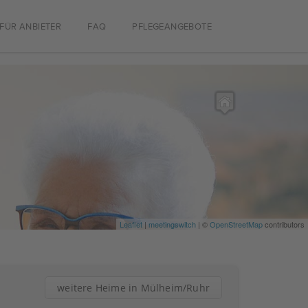
FÜR ANBIETER
FAQ
PFLEGEANGEBOTE
Leaflet
|
meetingswitch
| ©
OpenStreetMap
contributors
weitere Heime in Mülheim/Ruhr