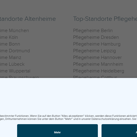
tandorte Altenheime
Top-Standorte Pflegeh
eime München
Pflegeheime Berlin
ime Köln
Pflegeheime Dresden
eime Bonn
Pflegeheime Hamburg
eime Dortmund
Pflegeheime Leipzig
eime Mainz
Pflegeheime Hannover
eime Lübeck
Pflegeheime Mannheim
ime Wuppertal
Pflegeheime Heidelberg
eime Braunschweig
Pflegeheime Cottbus
eime Oldenburg
Pflegeheime Göttingen
ime Heilbronn
Pflegeheime Kassel
ungsbedingungen
|
Impressum