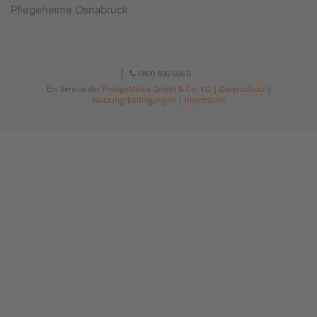
Pflegeheime Osnabrück
0800 800 666 0
Ein Service der
ProAgeMedia GmbH & Co. KG
|
Datenschutz
|
Nutzungsbedingungen
|
Impressum