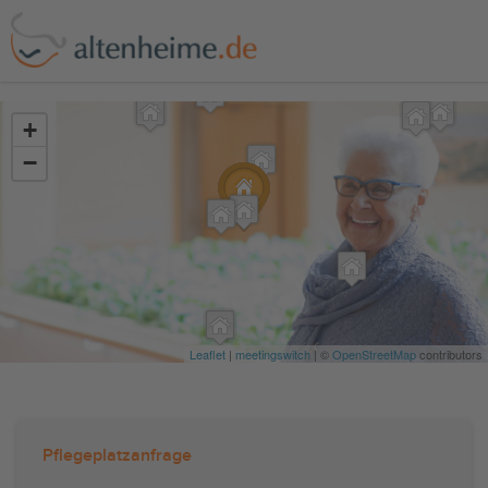
?>
+
−
Leaflet
|
meetingswitch
| ©
OpenStreetMap
contributors
Pflegeplatzanfrage