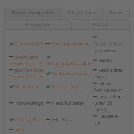
Pflegeschwerpunkte
Pflegeformen
Preise
Pflegegrade
Kontakt
Demenzpflege
Gerontopsychiatrie
Kurzzeitpflege
reservierbar
beschützter
Garten
Demenzbereich
Abhängigkeitssyndrom
geschlossener
beschützter
Sehbehinderung
Demenzbereich
Garten
kleine
Wachkoma
Trachealkanüle
Wohngruppen
junge Pflege
Intensivpflege
Niederflurbetten
(unter 60
Jahre)
Haustiere
Palliativpflege
Adipositas
n.A.
feste