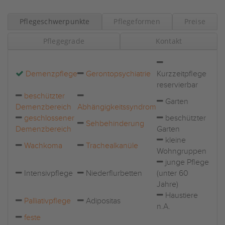
Pflegeschwerpunkte
Pflegeformen
Preise
Pflegegrade
Kontakt
Demenzpflege
Gerontopsychiatrie
Kurzzeitpflege
reservierbar
beschützter
Garten
Demenzbereich
Abhängigkeitssyndrom
geschlossener
beschützter
Sehbehinderung
Demenzbereich
Garten
kleine
Wachkoma
Trachealkanüle
Wohngruppen
junge Pflege
Intensivpflege
Niederflurbetten
(unter 60
Jahre)
Haustiere
Palliativpflege
Adipositas
n.A.
feste