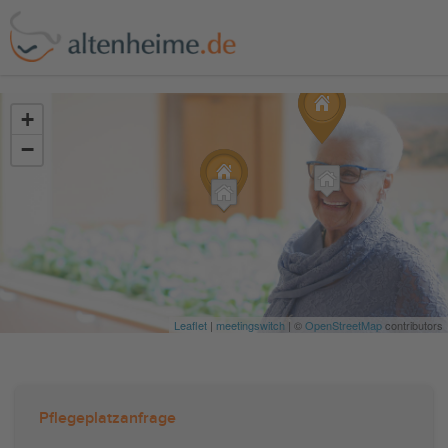
?>
+
−
Leaflet
|
meetingswitch
| ©
OpenStreetMap
contributors
Pflegeplatzanfrage