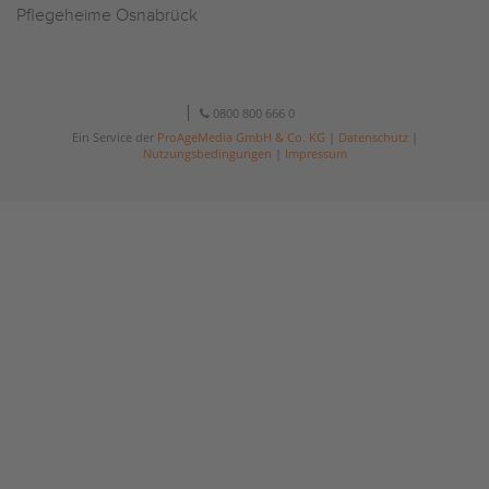
Pflegeheime Osnabrück
0800 800 666 0
Ein Service der
ProAgeMedia GmbH & Co. KG
|
Datenschutz
|
Nutzungsbedingungen
|
Impressum