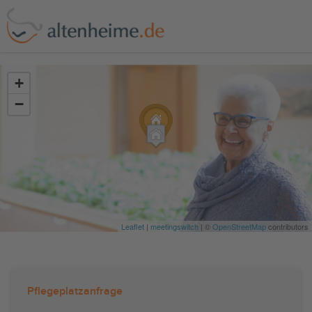
?>
+
−
Leaflet
|
meetingswitch
| ©
OpenStreetMap
contributors
Pflegeplatzanfrage