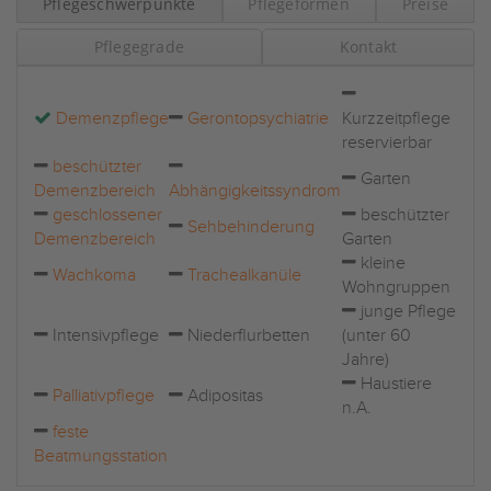
Pflegeschwerpunkte
Pflegeformen
Preise
Pflegegrade
Kontakt
Demenzpflege
Gerontopsychiatrie
Kurzzeitpflege
reservierbar
beschützter
Garten
Demenzbereich
Abhängigkeitssyndrom
geschlossener
beschützter
Sehbehinderung
Demenzbereich
Garten
kleine
Wachkoma
Trachealkanüle
Wohngruppen
junge Pflege
Intensivpflege
Niederflurbetten
(unter 60
Jahre)
Haustiere
Palliativpflege
Adipositas
n.A.
feste
Beatmungsstation