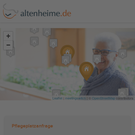
?>
+
−
Leaflet
|
meetingswitch
| ©
OpenStreetMap
contributors
Pflegeplatzanfrage