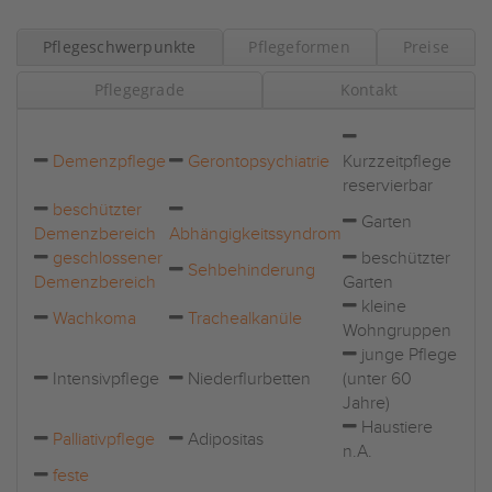
Pflegeschwerpunkte
Pflegeformen
Preise
Pflegegrade
Kontakt
Demenzpflege
Gerontopsychiatrie
Kurzzeitpflege
reservierbar
beschützter
Garten
Demenzbereich
Abhängigkeitssyndrom
geschlossener
beschützter
Sehbehinderung
Demenzbereich
Garten
kleine
Wachkoma
Trachealkanüle
Wohngruppen
junge Pflege
Intensivpflege
Niederflurbetten
(unter 60
Jahre)
Haustiere
Palliativpflege
Adipositas
n.A.
feste