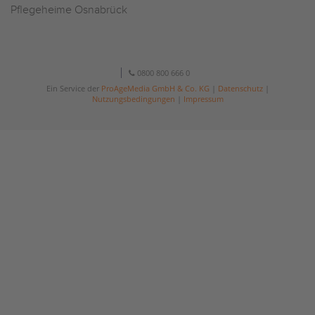
Pflegeheime Osnabrück
0800 800 666 0
Ein Service der
ProAgeMedia GmbH & Co. KG
|
Datenschutz
|
Nutzungsbedingungen
|
Impressum