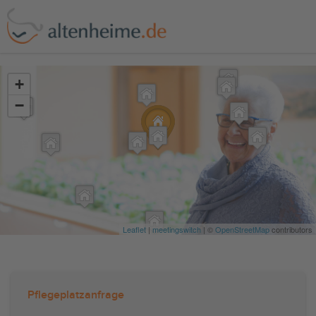
?>
+
−
Leaflet
|
meetingswitch
| ©
OpenStreetMap
contributors
Pflegeplatzanfrage