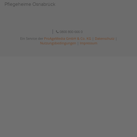
Pflegeheime Osnabrück
0800 800 666 0
Ein Service der
ProAgeMedia GmbH & Co. KG
|
Datenschutz
|
Nutzungsbedingungen
|
Impressum