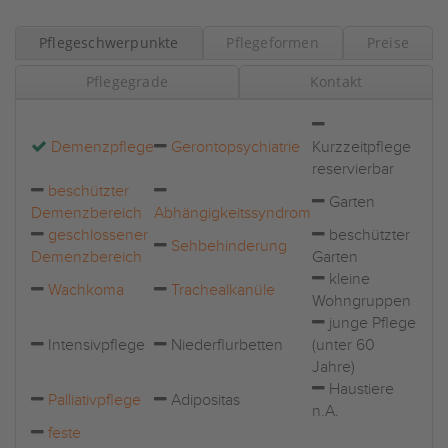
Pflegeschwerpunkte
Pflegeformen
Preise
Pflegegrade
Kontakt
Demenzpflege
Gerontopsychiatrie
Kurzzeitpflege
reservierbar
beschützter
Garten
Demenzbereich
Abhängigkeitssyndrom
geschlossener
beschützter
Sehbehinderung
Demenzbereich
Garten
kleine
Wachkoma
Trachealkanüle
Wohngruppen
junge Pflege
Intensivpflege
Niederflurbetten
(unter 60
Jahre)
Haustiere
Palliativpflege
Adipositas
n.A.
feste