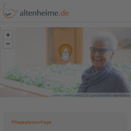
?>
+
−
Leaflet
|
meetingswitch
| ©
OpenStreetMap
contributors
Pflegeplatzanfrage