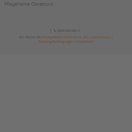
Pflegeheime Osnabrück
0800 800 666 0
Ein Service der
ProAgeMedia GmbH & Co. KG
|
Datenschutz
|
Nutzungsbedingungen
|
Impressum