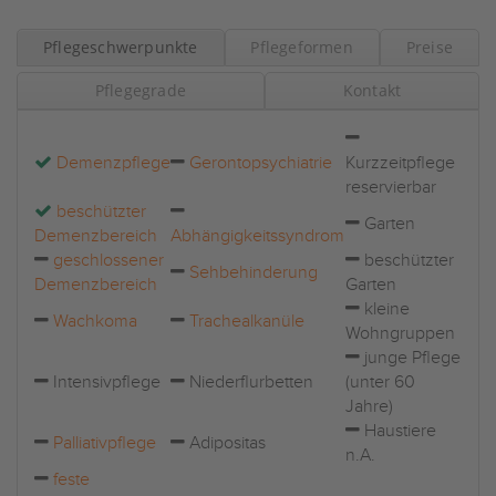
Pflegeschwerpunkte
Pflegeformen
Preise
Pflegegrade
Kontakt
Demenzpflege
Gerontopsychiatrie
Kurzzeitpflege
reservierbar
beschützter
Garten
Demenzbereich
Abhängigkeitssyndrom
geschlossener
beschützter
Sehbehinderung
Demenzbereich
Garten
kleine
Wachkoma
Trachealkanüle
Wohngruppen
junge Pflege
Intensivpflege
Niederflurbetten
(unter 60
Jahre)
Haustiere
Palliativpflege
Adipositas
n.A.
feste