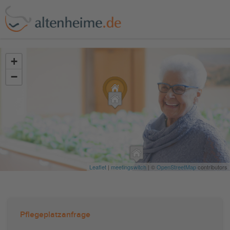
?>
+
−
Leaflet
|
meetingswitch
| ©
OpenStreetMap
contributors
Pflegeplatzanfrage