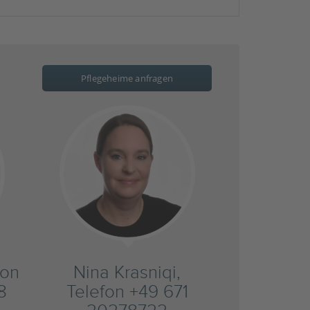
Pflegeheime anfragen
fon
Nina Krasniqi,
8
Telefon +49 671