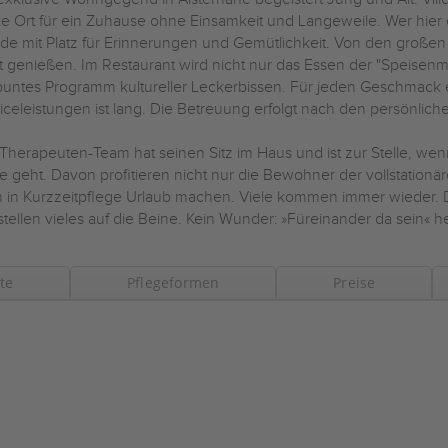
le Ort für ein Zuhause ohne Einsamkeit und Langeweile. Wer hier ei
e mit Platz für Erinnerungen und Gemütlichkeit. Von den großen D
t genießen. Im Restaurant wird nicht nur das Essen der "Speisenm
buntes Programm kultureller Leckerbissen. Für jeden Geschmack e
iceleistungen ist lang. Die Betreuung erfolgt nach den persönlic
Therapeuten-Team hat seinen Sitz im Haus und ist zur Stelle, we
e geht. Davon profitieren nicht nur die Bewohner der vollstation
 in Kurzzeitpflege Urlaub machen. Viele kommen immer wieder. 
ellen vieles auf die Beine. Kein Wunder: »Füreinander da sein« he
te
Pflegeformen
Preise