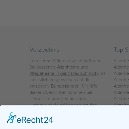
Verzeichnis
Top-S
In unserem Städteverzeichnis finden
Altenh
Sie passende
Altenheime und
Altenhe
Pflegeheime in ganz Deutschland
und
Altenh
zusätzlich ausgewiesen auf die
Altenh
einzelnen
Bundesländer
. Mit Hilfe
Altenh
dieser Übersichten kommen Sie
Altenh
schnell zu Ihrer persönlichen
Altenhe
Heimauswahl und können mit den
Altenh
Detailinformationen über die
Altenh
einzelnen Häuser Leistungsvergleiche
Altenhe
vornehmen.