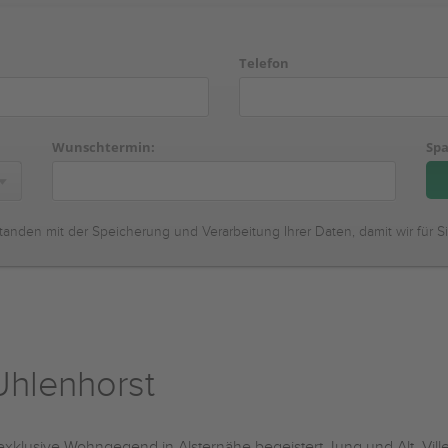
Telefon
Wunschtermin:
Spa
tanden mit der Speicherung und Verarbeitung Ihrer Daten, damit wir für S
hlenhorst
exklusive Wohngegend in Alsternähe begeistert Jung und Alt. Ville