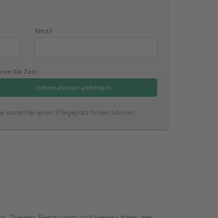
Email
ren Sie Zeit:
ie kostenfrei einen Pflegeplatz finden können.
n, Theater, Restaurants und kleine Läden: der