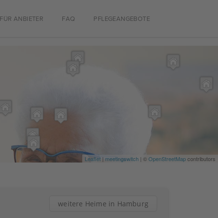
FÜR ANBIETER
FAQ
PFLEGEANGEBOTE
Leaflet
|
meetingswitch
| ©
OpenStreetMap
contributors
weitere Heime in Hamburg