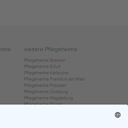
eime
weitere Pflegeheime
Pflegeheime Bremen
Pflegeheime Erfurt
Pflegeheime Karlsruhe
Pflegeheime Frankfurt am Main
Pflegeheime Potsdam
Pflegeheime Duisburg
Pflegeheime Magdeburg
Pflegeheime Düren
Pflegeheime Ulm
Pflegeheime Osnabrück